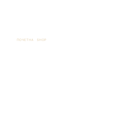
ПОЧЕТНА
/
SHOP
/ ПРОИЗВОД OЗНАЧЕН “CAJ
PEPERMINT”
caj pepermint