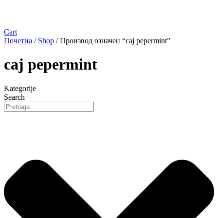
Cart
Почетна
/
Shop
/ Производ oзначен “caj pepermint”
caj pepermint
Kategorije
Search