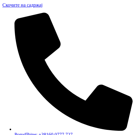
Скочите на садржај
Porudžbine: +38160 0777 727