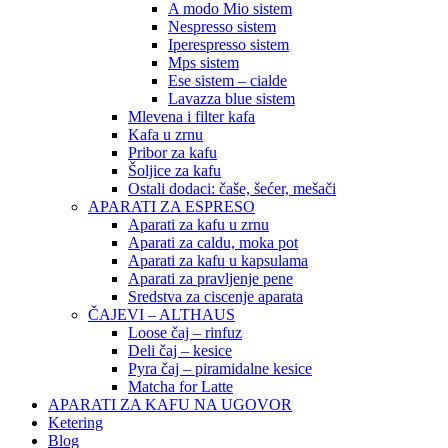
A modo Mio sistem
Nespresso sistem
Iperespresso sistem
Mps sistem
Ese sistem – cialde
Lavazza blue sistem
Mlevena i filter kafa
Kafa u zrnu
Pribor za kafu
Šoljice za kafu
Ostali dodaci: čaše, šećer, mešači
APARATI ZA ESPRESO
Aparati za kafu u zrnu
Aparati za caldu, moka pot
Aparati za kafu u kapsulama
Aparati za pravljenje pene
Sredstva za ciscenje aparata
ČAJEVI – ALTHAUS
Loose čaj – rinfuz
Deli čaj – kesice
Pyra čaj – piramidalne kesice
Matcha for Latte
APARATI ZA KAFU NA UGOVOR
Ketering
Blog