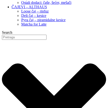
Ostali dodaci: čaše, šećer, mešači
ČAJEVI – ALTHAUS
Loose čaj – rinfuz
Deli čaj – kesice
Pyra čaj – piramidalne kesice
Matcha for Latte
Search