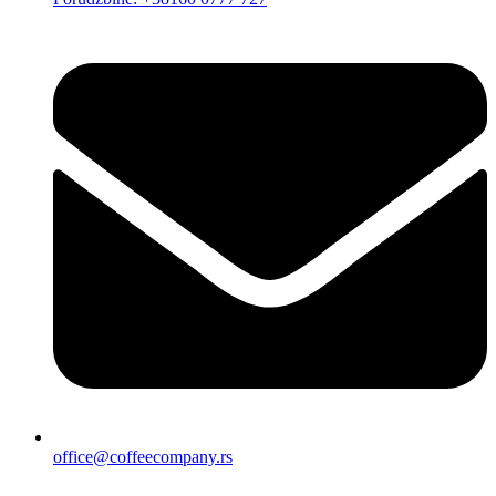
office@coffeecompany.rs