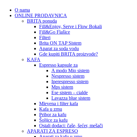
O nama
ONLINE PRODAVNICA
BRITA ponuda
Fill&Enjoy, Serve i Flow Bokali
Fill&Go Flašice
Filteri
Brita ON TAP Sistem
Aparat za soda vodu
Gde kupiti BRITA proizvode?
KAFA
Espresso kapsule za
A modo Mio sistem
Nespresso sistem
Iperespresso sistem
Mps sistem
Ese sistem – cialde
Lavazza blue sistem
Mlevena i filter kafa
Kafa u zrnu
Pribor za kafu
Šoljice za kafu
Ostali dodaci: čaše, šećer, mešači
APARATI ZA ESPRESO
Aparati za kafu u zrnu