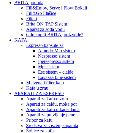
BRITA ponuda
Fill&Enjoy, Serve i Flow Bokali
Fill&Go Flašice
Filteri
Brita ON TAP Sistem
Aparat za soda vodu
Gde kupiti BRITA proizvode?
KAFA
Espresso kapsule za
A modo Mio sistem
Nespresso sistem
Iperespresso sistem
Mps sistem
Ese sistem – cialde
Lavazza blue sistem
Mlevena i filter kafa
Kafa u zrnu
APARATI ZA ESPRESO
Aparati za kafu u zrnu
Aparati za caldu, moka pot
Aparati za kafu u kapsulama
Aparati za pravljenje pene
Pribor za kafu
Sredstva za ciscenje aparata
Šoljice za kafu