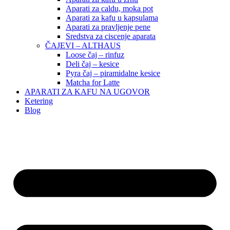
Aparati za caldu, moka pot
Aparati za kafu u kapsulama
Aparati za pravljenje pene
Sredstva za ciscenje aparata
ČAJEVI – ALTHAUS
Loose čaj – rinfuz
Deli čaj – kesice
Pyra čaj – piramidalne kesice
Matcha for Latte
APARATI ZA KAFU NA UGOVOR
Ketering
Blog