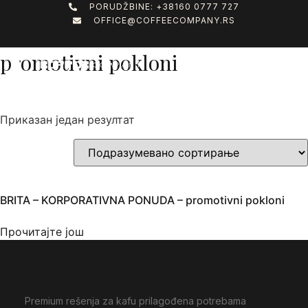
PORUDŽBINE: +38160 0777 727
OFFICE@COFFEECOMPANY.RS
Почетна
/
Shop
/ Производ oзначен “promotivni pokloni”
promotivni pokloni
Приказан један резултат
BRITA – KORPORATIVNA PONUDA – promotivni pokloni
Прочитајте још
Premium rešenja za kafu prilagođena potrebama