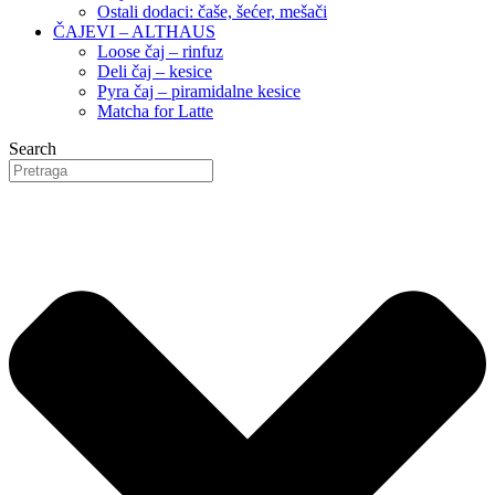
Ostali dodaci: čaše, šećer, mešači
ČAJEVI – ALTHAUS
Loose čaj – rinfuz
Deli čaj – kesice
Pyra čaj – piramidalne kesice
Matcha for Latte
Search