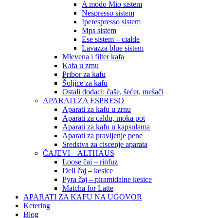
A modo Mio sistem
Nespresso sistem
Iperespresso sistem
Mps sistem
Ese sistem – cialde
Lavazza blue sistem
Mlevena i filter kafa
Kafa u zrnu
Pribor za kafu
Šoljice za kafu
Ostali dodaci: čaše, šećer, mešači
APARATI ZA ESPRESO
Aparati za kafu u zrnu
Aparati za caldu, moka pot
Aparati za kafu u kapsulama
Aparati za pravljenje pene
Sredstva za ciscenje aparata
ČAJEVI – ALTHAUS
Loose čaj – rinfuz
Deli čaj – kesice
Pyra čaj – piramidalne kesice
Matcha for Latte
APARATI ZA KAFU NA UGOVOR
Ketering
Blog