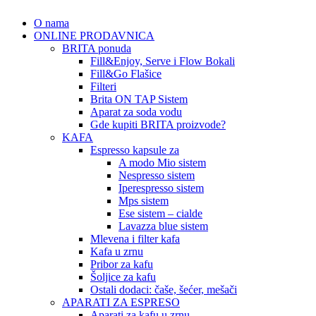
O nama
ONLINE PRODAVNICA
BRITA ponuda
Fill&Enjoy, Serve i Flow Bokali
Fill&Go Flašice
Filteri
Brita ON TAP Sistem
Aparat za soda vodu
Gde kupiti BRITA proizvode?
KAFA
Espresso kapsule za
A modo Mio sistem
Nespresso sistem
Iperespresso sistem
Mps sistem
Ese sistem – cialde
Lavazza blue sistem
Mlevena i filter kafa
Kafa u zrnu
Pribor za kafu
Šoljice za kafu
Ostali dodaci: čaše, šećer, mešači
APARATI ZA ESPRESO
Aparati za kafu u zrnu