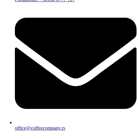
office@coffeecompany.rs