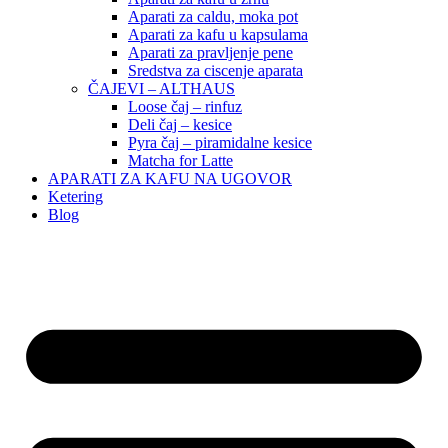
Aparati za caldu, moka pot
Aparati za kafu u kapsulama
Aparati za pravljenje pene
Sredstva za ciscenje aparata
ČAJEVI – ALTHAUS
Loose čaj – rinfuz
Deli čaj – kesice
Pyra čaj – piramidalne kesice
Matcha for Latte
APARATI ZA KAFU NA UGOVOR
Ketering
Blog