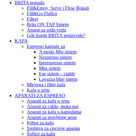
BRITA ponuda
Fill&Enjoy, Serve i Flow Bokali
Fill&Go Flašice
Filteri
Brita ON TAP Sistem
Aparat za soda vodu
Gde kupiti BRITA proizvode?
KAFA
Espresso kapsule za
A modo Mio sistem
Nespresso sistem
Iperespresso sistem
Mps sistem
Ese sistem – cialde
Lavazza blue sistem
Mlevena i filter kafa
Kafa u zrnu
APARATI ZA ESPRESO
Aparati za kafu u zrnu
Aparati za caldu, moka pot
Aparati za kafu u kapsulama
Aparati za pravljenje pene
Pribor za kafu
Sredstva za ciscenje aparata
Šoljice za kafu