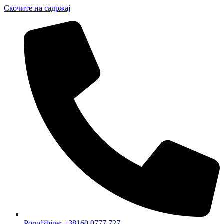
Скочите на садржај
Porudžbine: +38160 0777 727