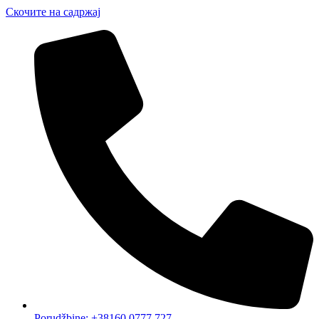
Скочите на садржај
Porudžbine: +38160 0777 727