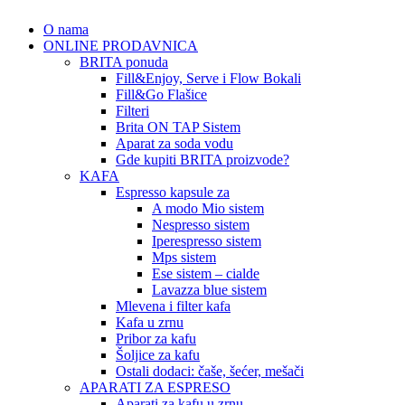
O nama
ONLINE PRODAVNICA
BRITA ponuda
Fill&Enjoy, Serve i Flow Bokali
Fill&Go Flašice
Filteri
Brita ON TAP Sistem
Aparat za soda vodu
Gde kupiti BRITA proizvode?
KAFA
Espresso kapsule za
A modo Mio sistem
Nespresso sistem
Iperespresso sistem
Mps sistem
Ese sistem – cialde
Lavazza blue sistem
Mlevena i filter kafa
Kafa u zrnu
Pribor za kafu
Šoljice za kafu
Ostali dodaci: čaše, šećer, mešači
APARATI ZA ESPRESO
Aparati za kafu u zrnu