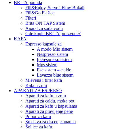
BRITA ponuda
Fill&Enjoy, Serve i Flow Bokali
Fill&Go Flašice
Filteri
Brita ON TAP Sistem
Aparat za soda vodu
Gde kupiti BRITA proizvode?
KAFA
Espresso kapsule za
A modo Mio sistem
Nespresso sistem
Iperespresso sistem
Mps sistem
Ese sistem – cialde
Lavazza blue sistem
Mlevena i filter kafa
Kafa u zrnu
APARATI ZA ESPRESO
Aparati za kafu u zrnu
Aparati za caldu, moka pot
Aparati za kafu u kapsulama
Aparati za pravljenje pene
Pribor za kafu
Sredstva za ciscenje aparata
Šoljice za kafu