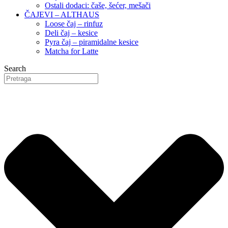
Ostali dodaci: čaše, šećer, mešači
ČAJEVI – ALTHAUS
Loose čaj – rinfuz
Deli čaj – kesice
Pyra čaj – piramidalne kesice
Matcha for Latte
Search