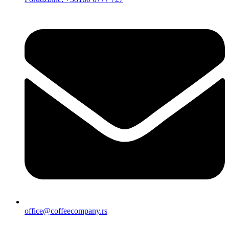
office@coffeecompany.rs