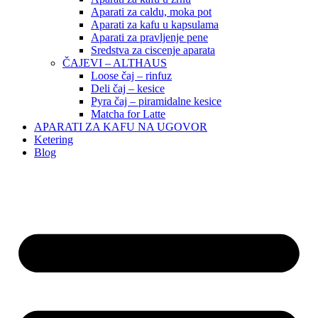
Aparati za caldu, moka pot
Aparati za kafu u kapsulama
Aparati za pravljenje pene
Sredstva za ciscenje aparata
ČAJEVI – ALTHAUS
Loose čaj – rinfuz
Deli čaj – kesice
Pyra čaj – piramidalne kesice
Matcha for Latte
APARATI ZA KAFU NA UGOVOR
Ketering
Blog