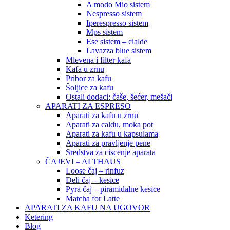
A modo Mio sistem
Nespresso sistem
Iperespresso sistem
Mps sistem
Ese sistem – cialde
Lavazza blue sistem
Mlevena i filter kafa
Kafa u zrnu
Pribor za kafu
Šoljice za kafu
Ostali dodaci: čaše, šećer, mešači
APARATI ZA ESPRESO
Aparati za kafu u zrnu
Aparati za caldu, moka pot
Aparati za kafu u kapsulama
Aparati za pravljenje pene
Sredstva za ciscenje aparata
ČAJEVI – ALTHAUS
Loose čaj – rinfuz
Deli čaj – kesice
Pyra čaj – piramidalne kesice
Matcha for Latte
APARATI ZA KAFU NA UGOVOR
Ketering
Blog