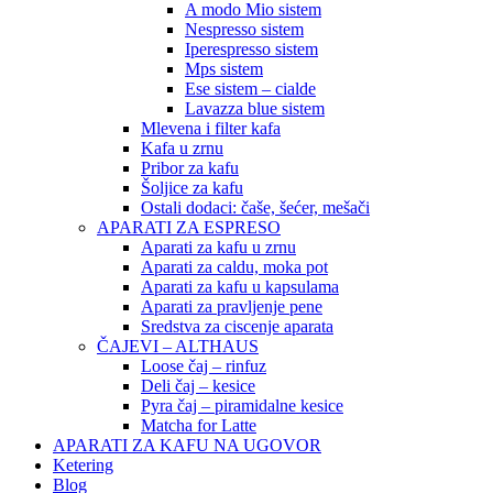
A modo Mio sistem
Nespresso sistem
Iperespresso sistem
Mps sistem
Ese sistem – cialde
Lavazza blue sistem
Mlevena i filter kafa
Kafa u zrnu
Pribor za kafu
Šoljice za kafu
Ostali dodaci: čaše, šećer, mešači
APARATI ZA ESPRESO
Aparati za kafu u zrnu
Aparati za caldu, moka pot
Aparati za kafu u kapsulama
Aparati za pravljenje pene
Sredstva za ciscenje aparata
ČAJEVI – ALTHAUS
Loose čaj – rinfuz
Deli čaj – kesice
Pyra čaj – piramidalne kesice
Matcha for Latte
APARATI ZA KAFU NA UGOVOR
Ketering
Blog