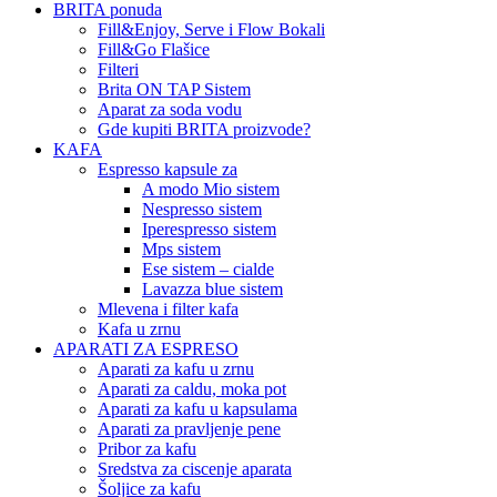
BRITA ponuda
Fill&Enjoy, Serve i Flow Bokali
Fill&Go Flašice
Filteri
Brita ON TAP Sistem
Aparat za soda vodu
Gde kupiti BRITA proizvode?
KAFA
Espresso kapsule za
A modo Mio sistem
Nespresso sistem
Iperespresso sistem
Mps sistem
Ese sistem – cialde
Lavazza blue sistem
Mlevena i filter kafa
Kafa u zrnu
APARATI ZA ESPRESO
Aparati za kafu u zrnu
Aparati za caldu, moka pot
Aparati za kafu u kapsulama
Aparati za pravljenje pene
Pribor za kafu
Sredstva za ciscenje aparata
Šoljice za kafu