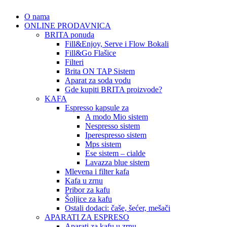
O nama
ONLINE PRODAVNICA
BRITA ponuda
Fill&Enjoy, Serve i Flow Bokali
Fill&Go Flašice
Filteri
Brita ON TAP Sistem
Aparat za soda vodu
Gde kupiti BRITA proizvode?
KAFA
Espresso kapsule za
A modo Mio sistem
Nespresso sistem
Iperespresso sistem
Mps sistem
Ese sistem – cialde
Lavazza blue sistem
Mlevena i filter kafa
Kafa u zrnu
Pribor za kafu
Šoljice za kafu
Ostali dodaci: čaše, šećer, mešači
APARATI ZA ESPRESO
Aparati za kafu u zrnu