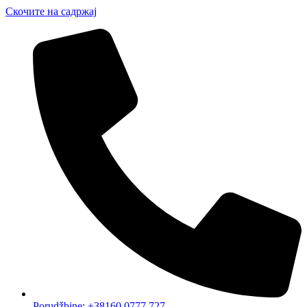
Скочите на садржај
Porudžbine: +38160 0777 727