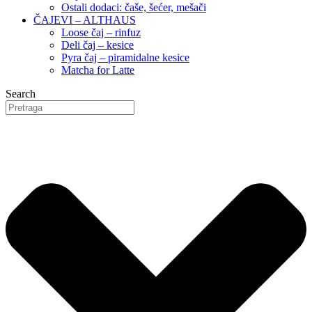
Ostali dodaci: čaše, šećer, mešači
ČAJEVI – ALTHAUS
Loose čaj – rinfuz
Deli čaj – kesice
Pyra čaj – piramidalne kesice
Matcha for Latte
Search