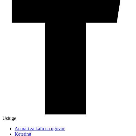
Usluge
Aparati za kafu na ugovor
Ketering