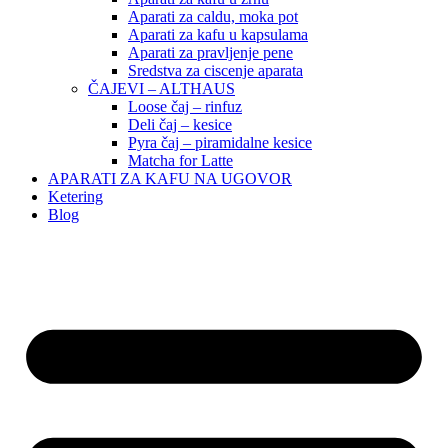
Aparati za caldu, moka pot
Aparati za kafu u kapsulama
Aparati za pravljenje pene
Sredstva za ciscenje aparata
ČAJEVI – ALTHAUS
Loose čaj – rinfuz
Deli čaj – kesice
Pyra čaj – piramidalne kesice
Matcha for Latte
APARATI ZA KAFU NA UGOVOR
Ketering
Blog