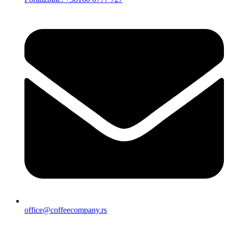
office@coffeecompany.rs