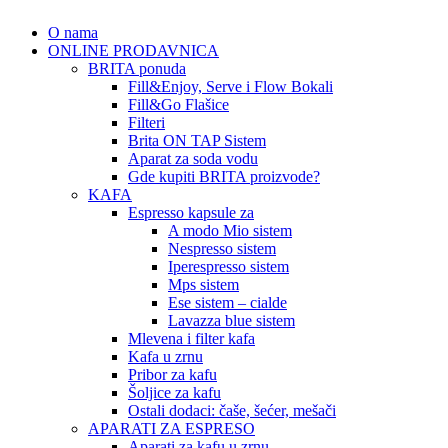
O nama
ONLINE PRODAVNICA
BRITA ponuda
Fill&Enjoy, Serve i Flow Bokali
Fill&Go Flašice
Filteri
Brita ON TAP Sistem
Aparat za soda vodu
Gde kupiti BRITA proizvode?
KAFA
Espresso kapsule za
A modo Mio sistem
Nespresso sistem
Iperespresso sistem
Mps sistem
Ese sistem – cialde
Lavazza blue sistem
Mlevena i filter kafa
Kafa u zrnu
Pribor za kafu
Šoljice za kafu
Ostali dodaci: čaše, šećer, mešači
APARATI ZA ESPRESO
Aparati za kafu u zrnu