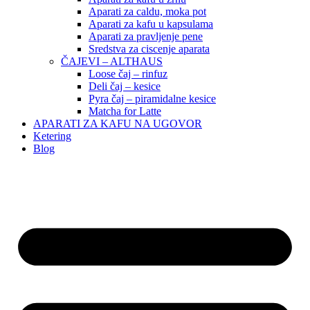
Aparati za caldu, moka pot
Aparati za kafu u kapsulama
Aparati za pravljenje pene
Sredstva za ciscenje aparata
ČAJEVI – ALTHAUS
Loose čaj – rinfuz
Deli čaj – kesice
Pyra čaj – piramidalne kesice
Matcha for Latte
APARATI ZA KAFU NA UGOVOR
Ketering
Blog