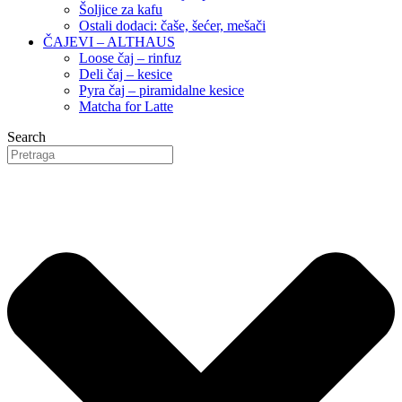
Šoljice za kafu
Ostali dodaci: čaše, šećer, mešači
ČAJEVI – ALTHAUS
Loose čaj – rinfuz
Deli čaj – kesice
Pyra čaj – piramidalne kesice
Matcha for Latte
Search