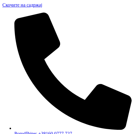
Скочите на садржај
Porudžbine: +38160 0777 727