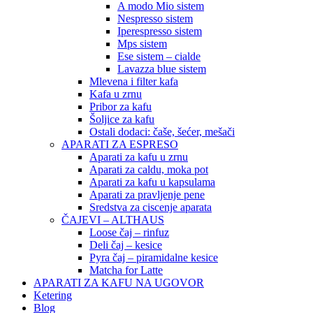
A modo Mio sistem
Nespresso sistem
Iperespresso sistem
Mps sistem
Ese sistem – cialde
Lavazza blue sistem
Mlevena i filter kafa
Kafa u zrnu
Pribor za kafu
Šoljice za kafu
Ostali dodaci: čaše, šećer, mešači
APARATI ZA ESPRESO
Aparati za kafu u zrnu
Aparati za caldu, moka pot
Aparati za kafu u kapsulama
Aparati za pravljenje pene
Sredstva za ciscenje aparata
ČAJEVI – ALTHAUS
Loose čaj – rinfuz
Deli čaj – kesice
Pyra čaj – piramidalne kesice
Matcha for Latte
APARATI ZA KAFU NA UGOVOR
Ketering
Blog