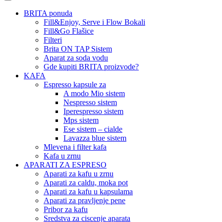
BRITA ponuda
Fill&Enjoy, Serve i Flow Bokali
Fill&Go Flašice
Filteri
Brita ON TAP Sistem
Aparat za soda vodu
Gde kupiti BRITA proizvode?
KAFA
Espresso kapsule za
A modo Mio sistem
Nespresso sistem
Iperespresso sistem
Mps sistem
Ese sistem – cialde
Lavazza blue sistem
Mlevena i filter kafa
Kafa u zrnu
APARATI ZA ESPRESO
Aparati za kafu u zrnu
Aparati za caldu, moka pot
Aparati za kafu u kapsulama
Aparati za pravljenje pene
Pribor za kafu
Sredstva za ciscenje aparata