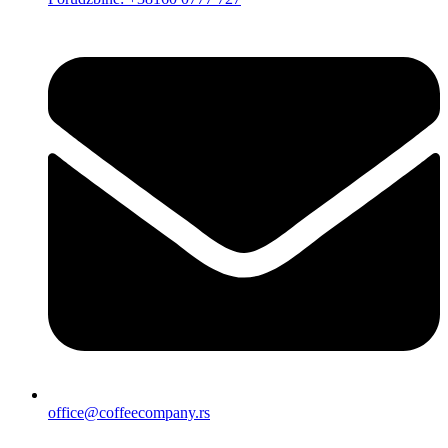
office@coffeecompany.rs