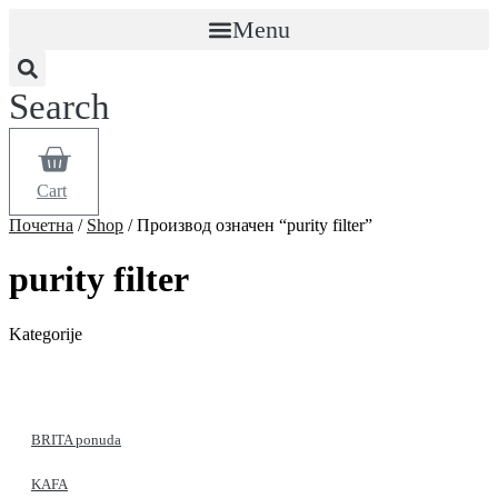
Menu
Search
Cart
Почетна
/
Shop
/ Производ oзначен “purity filter”
purity filter
Kategorije
BRITA ponuda
KAFA