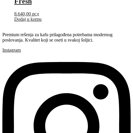
Fresh
8.640,00
рсд
Dodaj u korpu
Premium rešenja za kafu prilagođena potrebama modernog
poslovanja. Kvalitet koji se oseti u svakoj šoljici.
Instagram