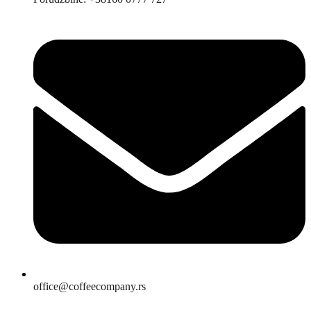
office@coffeecompany.rs