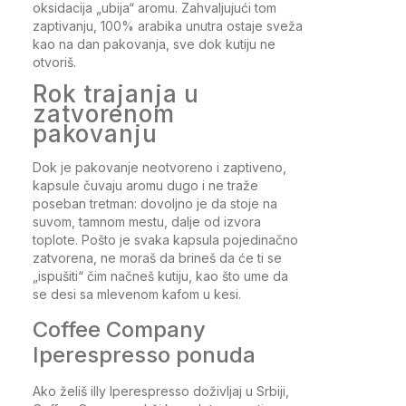
oksidacija „ubija“ aromu. Zahvaljujući tom
zaptivanju, 100% arabika unutra ostaje sveža
kao na dan pakovanja, sve dok kutiju ne
otvoriš.
Rok trajanja u
zatvorenom
pakovanju
Dok je pakovanje neotvoreno i zaptiveno,
kapsule čuvaju aromu dugo i ne traže
poseban tretman: dovoljno je da stoje na
suvom, tamnom mestu, dalje od izvora
toplote. Pošto je svaka kapsula pojedinačno
zatvorena, ne moraš da brineš da će ti se
„ispušiti“ čim načneš kutiju, kao što ume da
se desi sa mlevenom kafom u kesi.
Coffee Company
Iperespresso ponuda
Ako želiš illy Iperespresso doživljaj u Srbiji,