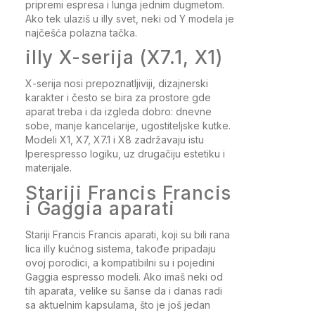
pripremi espresa i lunga jednim dugmetom.
Ako tek ulaziš u illy svet, neki od Y modela je
najčešća polazna tačka.
illy X-serija (X7.1, X1)
X-serija nosi prepoznatljiviji, dizajnerski
karakter i često se bira za prostore gde
aparat treba i da izgleda dobro: dnevne
sobe, manje kancelarije, ugostiteljske kutke.
Modeli X1, X7, X7.1 i X8 zadržavaju istu
Iperespresso logiku, uz drugačiju estetiku i
materijale.
Stariji Francis Francis
i Gaggia aparati
Stariji Francis Francis aparati, koji su bili rana
lica illy kućnog sistema, takođe pripadaju
ovoj porodici, a kompatibilni su i pojedini
Gaggia espresso modeli. Ako imaš neki od
tih aparata, velike su šanse da i danas radi
sa aktuelnim kapsulama, što je još jedan