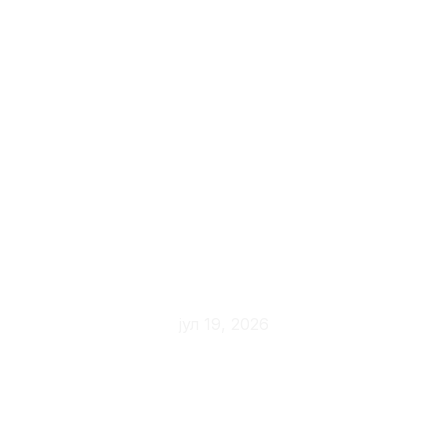
illy Iperespresso
sistem: zašto je
drugačiji od
standardnih
kapsula
јул 19, 2026