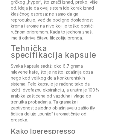
grčkog „hyper“, što znači iznad, preko, više
od. Ideja je da ovaj sistem ide korak iznad
klasičnog espresa: ne samo da ga
reprodukuje, već da podigne doslednost
krema i arome na nivo koji je teško postići
ručnom pripremom. Kada to jednom znaš,
ime ti otkriva čitavu filozofiju brenda.
Tehnička
specifikacija kapsule
Svaka kapsula sadrži oko 6,7 grama
mlevene kafe, što je nešto izdašnija doza
nego kod velikog dela konkurentskih
sistema. Telo kapsule je rađeno tako da
izdrži dvofaznu ekstrakciju, a unutra je 100%
arabika zaštićena od vazduha i vlage do
trenutka probadanja. Ta gramaža i
zaptivenost zajedno objašnjavaju zašto illy
šoljica deluje „punije“ i aromatičnije od
proseka.
Kako Iperespresso