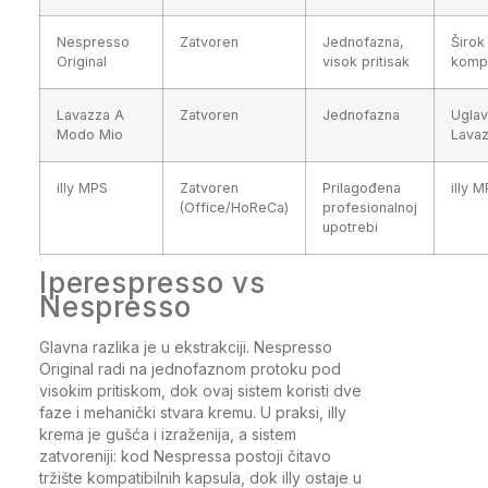
Nespresso
Zatvoren
Jednofazna,
Širok
Original
visok pritisak
kompa
Lavazza A
Zatvoren
Jednofazna
Ugla
Modo Mio
Lavaz
illy MPS
Zatvoren
Prilagođena
illy 
(Office/HoReCa)
profesionalnoj
upotrebi
Iperespresso vs
Nespresso
Glavna razlika je u ekstrakciji. Nespresso
Original radi na jednofaznom protoku pod
visokim pritiskom, dok ovaj sistem koristi dve
faze i mehanički stvara kremu. U praksi, illy
krema je gušća i izraženija, a sistem
zatvoreniji: kod Nespressa postoji čitavo
tržište kompatibilnih kapsula, dok illy ostaje u