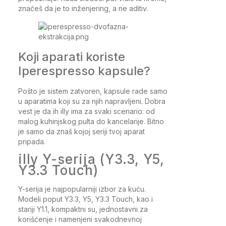
znaćeš da je to inženjering, a ne aditiv.
Koji aparati koriste
Iperespresso kapsule?
Pošto je sistem zatvoren, kapsule rade samo
u aparatima koji su za njih napravljeni. Dobra
vest je da ih illy ima za svaki scenario: od
malog kuhinjskog pulta do kancelarije. Bitno
je samo da znaš kojoj seriji tvoj aparat
pripada.
illy Y-serija (Y3.3, Y5,
Y3.3 Touch)
Y-serija je najpopularniji izbor za kuću.
Modeli poput Y3.3, Y5, Y3.3 Touch, kao i
stariji Y1.1, kompaktni su, jednostavni za
korišćenje i namenjeni svakodnevnoj