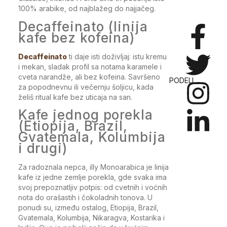
100% arabike, od najblažeg do najjačeg.
Decaffeinato (linija
kafe bez kofeina)
Decaffeinato
ti daje isti doživljaj: istu kremu
i mekan, sladak profil sa notama karamele i
cveta narandže, ali bez kofeina. Savršeno
PODELI
za popodnevnu ili večernju šoljicu, kada
želiš ritual kafe bez uticaja na san.
Kafe jednog porekla
(Etiopija, Brazil,
Gvatemala, Kolumbija
i drugi)
Za radoznala nepca, illy Monoarabica je linija
kafe iz jedne zemlje porekla, gde svaka ima
svoj prepoznatljiv potpis: od cvetnih i voćnih
nota do orašastih i čokoladnih tonova. U
ponudi su, između ostalog, Etiopija, Brazil,
Gvatemala, Kolumbija, Nikaragva, Kostarika i