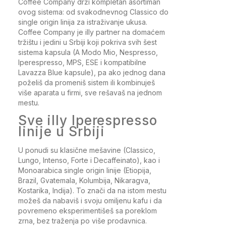
Coffee Company drži kompletan asortiman
ovog sistema: od svakodnevnog Classico do
single origin linija za istraživanje ukusa.
Coffee Company je illy partner na domaćem
tržištu i jedini u Srbiji koji pokriva svih šest
sistema kapsula (A Modo Mio, Nespresso,
Iperespresso, MPS, ESE i kompatibilne
Lavazza Blue kapsule), pa ako jednog dana
poželiš da promeniš sistem ili kombinuješ
više aparata u firmi, sve rešavaš na jednom
mestu.
Sve illy Iperespresso
linije u Srbiji
U ponudi su klasične mešavine (Classico,
Lungo, Intenso, Forte i Decaffeinato), kao i
Monoarabica single origin linije (Etiopija,
Brazil, Gvatemala, Kolumbija, Nikaragva,
Kostarika, Indija). To znači da na istom mestu
možeš da nabaviš i svoju omiljenu kafu i da
povremeno eksperimentišeš sa poreklom
zrna, bez traženja po više prodavnica.