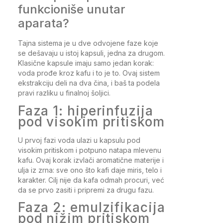
funkcioniše unutar
aparata?
Tajna sistema je u dve odvojene faze koje
se dešavaju u istoj kapsuli, jedna za drugom.
Klasične kapsule imaju samo jedan korak:
voda prođe kroz kafu i to je to. Ovaj sistem
ekstrakciju deli na dva čina, i baš ta podela
pravi razliku u finalnoj šoljici.
Faza 1: hiperinfuzija
pod visokim pritiskom
U prvoj fazi voda ulazi u kapsulu pod
visokim pritiskom i potpuno natapa mlevenu
kafu. Ovaj korak izvlači aromatične materije i
ulja iz zrna: sve ono što kafi daje miris, telo i
karakter. Cilj nije da kafa odmah procuri, već
da se prvo zasiti i pripremi za drugu fazu.
Faza 2: emulzifikacija
pod nižim pritiskom