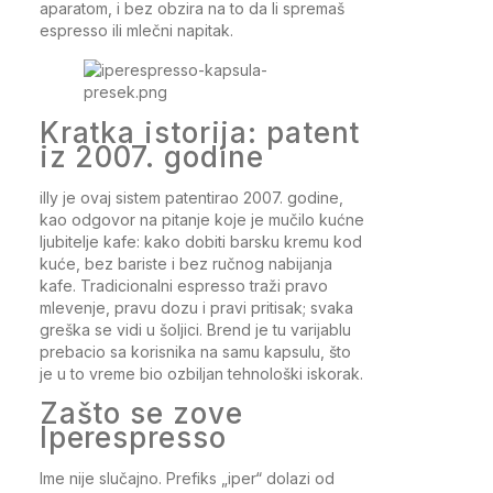
aparatom, i bez obzira na to da li spremaš
espresso ili mlečni napitak.
Kratka istorija: patent
iz 2007. godine
illy je ovaj sistem patentirao 2007. godine,
kao odgovor na pitanje koje je mučilo kućne
ljubitelje kafe: kako dobiti barsku kremu kod
kuće, bez bariste i bez ručnog nabijanja
kafe. Tradicionalni espresso traži pravo
mlevenje, pravu dozu i pravi pritisak; svaka
greška se vidi u šoljici. Brend je tu varijablu
prebacio sa korisnika na samu kapsulu, što
je u to vreme bio ozbiljan tehnološki iskorak.
Zašto se zove
Iperespresso
Ime nije slučajno. Prefiks „iper“ dolazi od