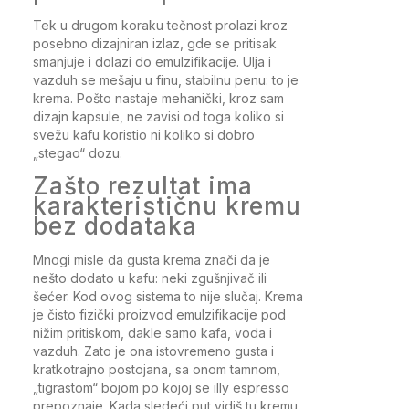
Tek u drugom koraku tečnost prolazi kroz
posebno dizajniran izlaz, gde se pritisak
smanjuje i dolazi do emulzifikacije. Ulja i
vazduh se mešaju u finu, stabilnu penu: to je
krema. Pošto nastaje mehanički, kroz sam
dizajn kapsule, ne zavisi od toga koliko si
svežu kafu koristio ni koliko si dobro
„stegao“ dozu.
Zašto rezultat ima
karakterističnu kremu
bez dodataka
Mnogi misle da gusta krema znači da je
nešto dodato u kafu: neki zgušnjivač ili
šećer. Kod ovog sistema to nije slučaj. Krema
je čisto fizički proizvod emulzifikacije pod
nižim pritiskom, dakle samo kafa, voda i
vazduh. Zato je ona istovremeno gusta i
kratkotrajno postojana, sa onom tamnom,
„tigrastom“ bojom po kojoj se illy espresso
prepoznaje. Kada sledeći put vidiš tu kremu,