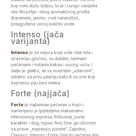
koji vole dužu šoljicu, tu je i Lungo varijanta
iste filozofije i istog aromatičnog profila
(karamela, jasmin, cvet narandže),
prilagođena većoj količini vode.
Intenso (jača
varijanta)
Intenso
je za nepca koja vole više tela i
izraženiju gorčinu, sa dubljim, tamnijim
pečenjem i notama kakaa i suvog voća. I
dalje je glatko, ali sa snažnijim „udarcem“,
idealno za prvu jutarnju kafu ili za one koji
espresso piju bez mleka.
Forte (najjača)
Forte
je najtamnije pečenje u trojci i
namenjeno je ljubiteljima maksimalno
intenzivnog espresa. Robusniji, puniji
karakter i dug, topao finiš čine ga izborom
za prave „espresso puriste“. Zajedno,
Classico, Intenso i Forte čine tri pečenja iste