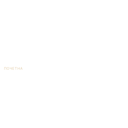
ПОЧЕТНА
/ PROIZVOD AMBALAŽA / NERĐAJUĆI ČELIK OBOJEN
rđajući čelik obo