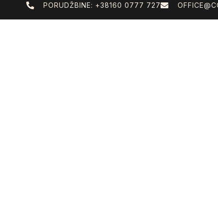
PORUDŽBINE: +38160 0777 727
OFFICE@C
O NAMA
ONL