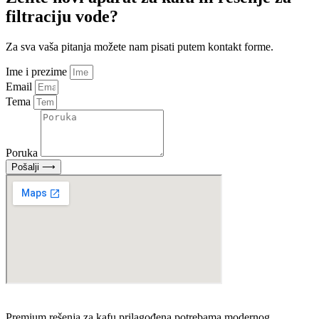
filtraciju vode?
Za sva vaša pitanja možete nam pisati putem kontakt forme.
Ime i prezime
Email
Tema
Poruka
Pošalji ⟶
Premium rešenja za kafu prilagođena potrebama modernog