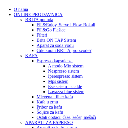
O nama
ONLINE PRODAVNICA
BRITA ponuda
Fill&Enjoy, Serve i Flow Bokali
Fill&Go Flašice
Filteri
Brita ON TAP Sistem
Aparat za soda vodu
Gde kupiti BRITA proizvode?
KAFA
Espresso kapsule za
A modo Mio sistem
Nespresso sistem
Iperespresso sistem
Mps sistem
Ese sistem – cialde
Lavazza blue sistem
Mlevena i filter kafa
Kafa u zrnu
Pribor za kafu
Šoljice za kafu
Ostali dodaci: čaše, šećer, mešači
APARATI ZA ESPRESO
Aparati za kafu u zrnu