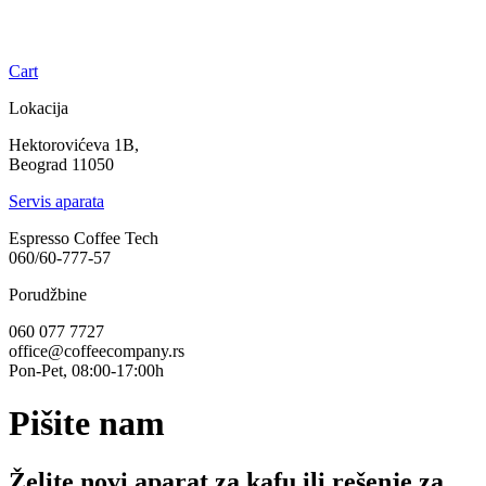
Cart
Lokacija
Hektorovićeva 1B,
Beograd 11050
Servis aparata
Espresso Coffee Tech
060/60-777-57
Porudžbine
060 077 7727
office@coffeecompany.rs
Pon-Pet, 08:00-17:00h
Pišite nam
Želite novi aparat za kafu ili rešenje za