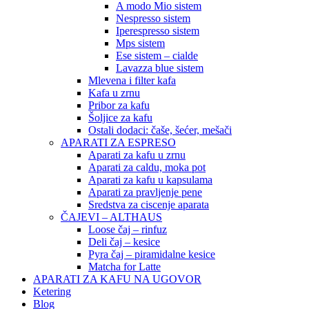
A modo Mio sistem
Nespresso sistem
Iperespresso sistem
Mps sistem
Ese sistem – cialde
Lavazza blue sistem
Mlevena i filter kafa
Kafa u zrnu
Pribor za kafu
Šoljice za kafu
Ostali dodaci: čaše, šećer, mešači
APARATI ZA ESPRESO
Aparati za kafu u zrnu
Aparati za caldu, moka pot
Aparati za kafu u kapsulama
Aparati za pravljenje pene
Sredstva za ciscenje aparata
ČAJEVI – ALTHAUS
Loose čaj – rinfuz
Deli čaj – kesice
Pyra čaj – piramidalne kesice
Matcha for Latte
APARATI ZA KAFU NA UGOVOR
Ketering
Blog