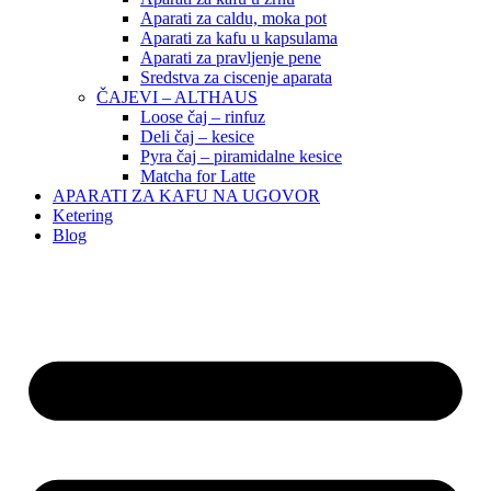
Aparati za caldu, moka pot
Aparati za kafu u kapsulama
Aparati za pravljenje pene
Sredstva za ciscenje aparata
ČAJEVI – ALTHAUS
Loose čaj – rinfuz
Deli čaj – kesice
Pyra čaj – piramidalne kesice
Matcha for Latte
APARATI ZA KAFU NA UGOVOR
Ketering
Blog