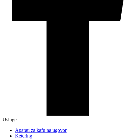
Usluge
Aparati za kafu na ugovor
Ketering