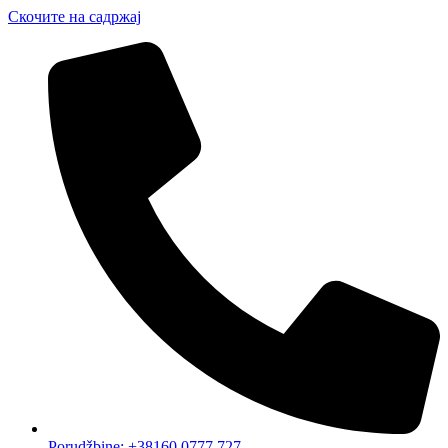
Скочите на садржај
Porudžbine: +38160 0777 727