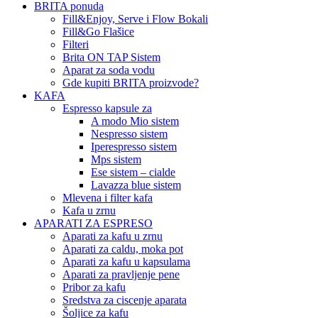
BRITA ponuda
Fill&Enjoy, Serve i Flow Bokali
Fill&Go Flašice
Filteri
Brita ON TAP Sistem
Aparat za soda vodu
Gde kupiti BRITA proizvode?
KAFA
Espresso kapsule za
A modo Mio sistem
Nespresso sistem
Iperespresso sistem
Mps sistem
Ese sistem – cialde
Lavazza blue sistem
Mlevena i filter kafa
Kafa u zrnu
APARATI ZA ESPRESO
Aparati za kafu u zrnu
Aparati za caldu, moka pot
Aparati za kafu u kapsulama
Aparati za pravljenje pene
Pribor za kafu
Sredstva za ciscenje aparata
Šoljice za kafu