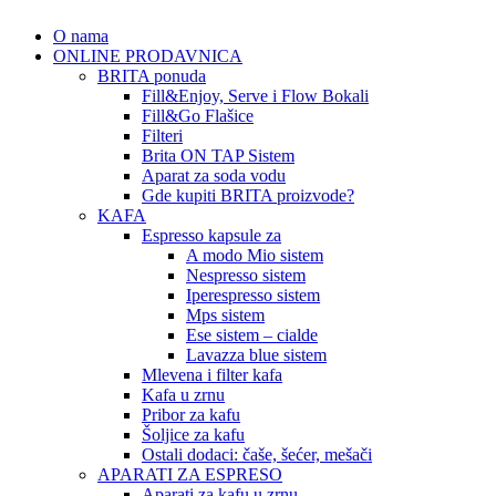
O nama
ONLINE PRODAVNICA
BRITA ponuda
Fill&Enjoy, Serve i Flow Bokali
Fill&Go Flašice
Filteri
Brita ON TAP Sistem
Aparat za soda vodu
Gde kupiti BRITA proizvode?
KAFA
Espresso kapsule za
A modo Mio sistem
Nespresso sistem
Iperespresso sistem
Mps sistem
Ese sistem – cialde
Lavazza blue sistem
Mlevena i filter kafa
Kafa u zrnu
Pribor za kafu
Šoljice za kafu
Ostali dodaci: čaše, šećer, mešači
APARATI ZA ESPRESO
Aparati za kafu u zrnu