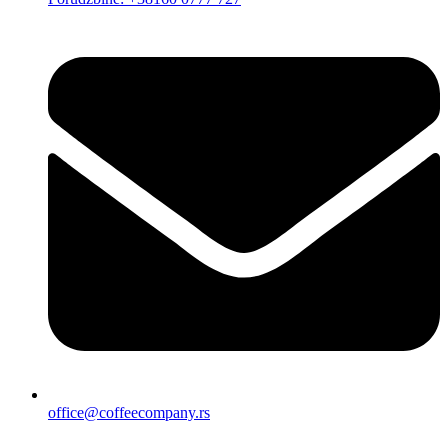
office@coffeecompany.rs