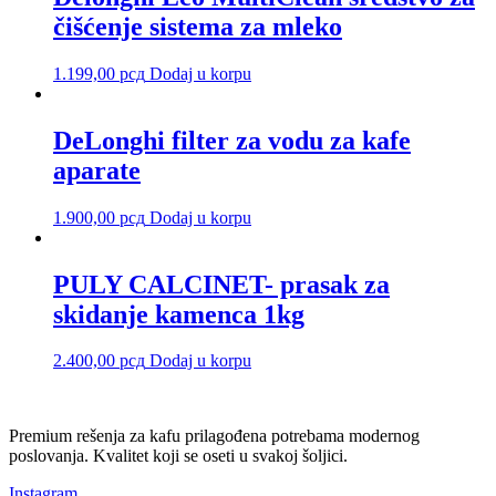
čišćenje sistema za mleko
1.199,00
рсд
Dodaj u korpu
DeLonghi filter za vodu za kafe
aparate
1.900,00
рсд
Dodaj u korpu
PULY CALCINET- prasak za
skidanje kamenca 1kg
2.400,00
рсд
Dodaj u korpu
Premium rešenja za kafu prilagođena potrebama modernog
poslovanja. Kvalitet koji se oseti u svakoj šoljici.
Instagram