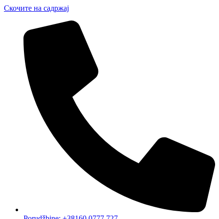
Скочите на садржај
Porudžbine: +38160 0777 727