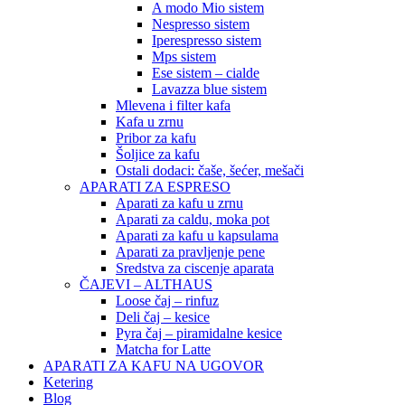
A modo Mio sistem
Nespresso sistem
Iperespresso sistem
Mps sistem
Ese sistem – cialde
Lavazza blue sistem
Mlevena i filter kafa
Kafa u zrnu
Pribor za kafu
Šoljice za kafu
Ostali dodaci: čaše, šećer, mešači
APARATI ZA ESPRESO
Aparati za kafu u zrnu
Aparati za caldu, moka pot
Aparati za kafu u kapsulama
Aparati za pravljenje pene
Sredstva za ciscenje aparata
ČAJEVI – ALTHAUS
Loose čaj – rinfuz
Deli čaj – kesice
Pyra čaj – piramidalne kesice
Matcha for Latte
APARATI ZA KAFU NA UGOVOR
Ketering
Blog