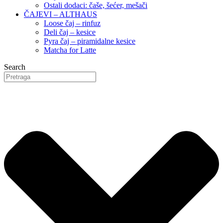
Ostali dodaci: čaše, šećer, mešači
ČAJEVI – ALTHAUS
Loose čaj – rinfuz
Deli čaj – kesice
Pyra čaj – piramidalne kesice
Matcha for Latte
Search