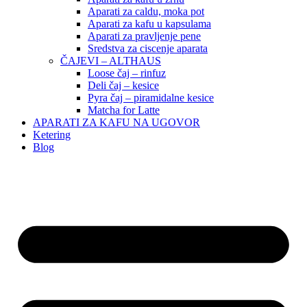
Aparati za caldu, moka pot
Aparati za kafu u kapsulama
Aparati za pravljenje pene
Sredstva za ciscenje aparata
ČAJEVI – ALTHAUS
Loose čaj – rinfuz
Deli čaj – kesice
Pyra čaj – piramidalne kesice
Matcha for Latte
APARATI ZA KAFU NA UGOVOR
Ketering
Blog