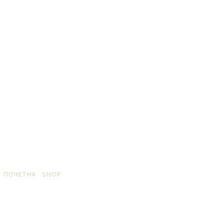
ПОЧЕТНА
/
SHOP
/ ПРОИЗВОД OЗНАЧЕН “AJURVEDSKE BILJKE”
ajurvedske biljke