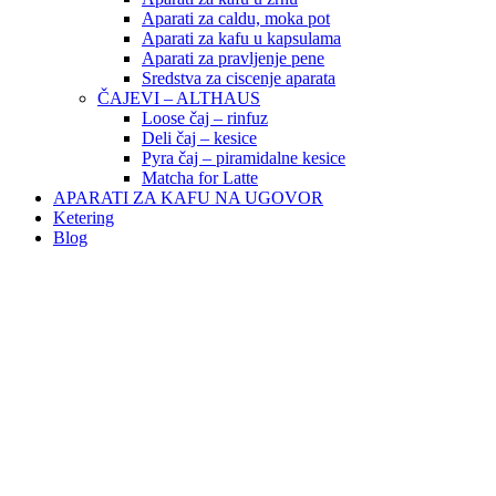
Aparati za caldu, moka pot
Aparati za kafu u kapsulama
Aparati za pravljenje pene
Sredstva za ciscenje aparata
ČAJEVI – ALTHAUS
Loose čaj – rinfuz
Deli čaj – kesice
Pyra čaj – piramidalne kesice
Matcha for Latte
APARATI ZA KAFU NA UGOVOR
Ketering
Blog