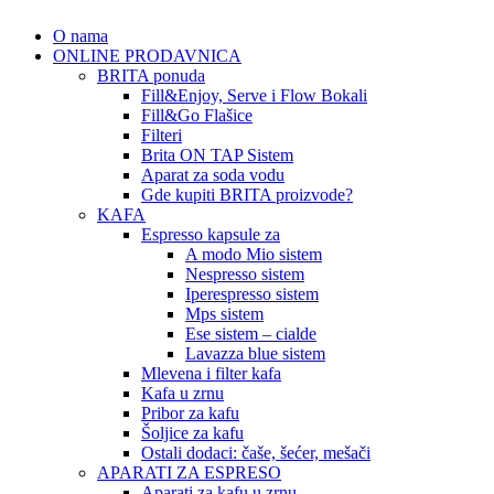
O nama
ONLINE PRODAVNICA
BRITA ponuda
Fill&Enjoy, Serve i Flow Bokali
Fill&Go Flašice
Filteri
Brita ON TAP Sistem
Aparat za soda vodu
Gde kupiti BRITA proizvode?
KAFA
Espresso kapsule za
A modo Mio sistem
Nespresso sistem
Iperespresso sistem
Mps sistem
Ese sistem – cialde
Lavazza blue sistem
Mlevena i filter kafa
Kafa u zrnu
Pribor za kafu
Šoljice za kafu
Ostali dodaci: čaše, šećer, mešači
APARATI ZA ESPRESO
Aparati za kafu u zrnu