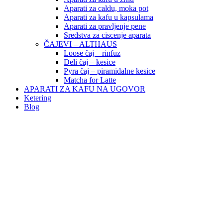
Aparati za caldu, moka pot
Aparati za kafu u kapsulama
Aparati za pravljenje pene
Sredstva za ciscenje aparata
ČAJEVI – ALTHAUS
Loose čaj – rinfuz
Deli čaj – kesice
Pyra čaj – piramidalne kesice
Matcha for Latte
APARATI ZA KAFU NA UGOVOR
Ketering
Blog