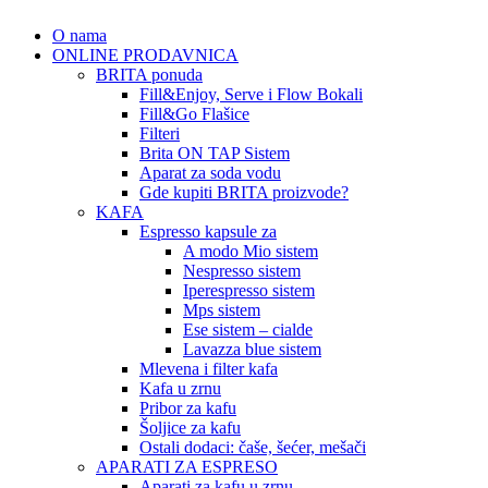
O nama
ONLINE PRODAVNICA
BRITA ponuda
Fill&Enjoy, Serve i Flow Bokali
Fill&Go Flašice
Filteri
Brita ON TAP Sistem
Aparat za soda vodu
Gde kupiti BRITA proizvode?
KAFA
Espresso kapsule za
A modo Mio sistem
Nespresso sistem
Iperespresso sistem
Mps sistem
Ese sistem – cialde
Lavazza blue sistem
Mlevena i filter kafa
Kafa u zrnu
Pribor za kafu
Šoljice za kafu
Ostali dodaci: čaše, šećer, mešači
APARATI ZA ESPRESO
Aparati za kafu u zrnu