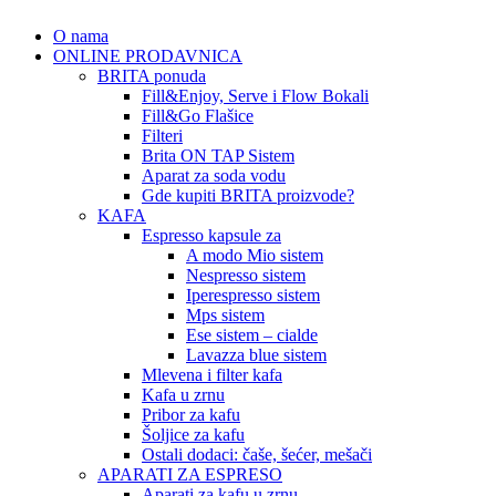
O nama
ONLINE PRODAVNICA
BRITA ponuda
Fill&Enjoy, Serve i Flow Bokali
Fill&Go Flašice
Filteri
Brita ON TAP Sistem
Aparat za soda vodu
Gde kupiti BRITA proizvode?
KAFA
Espresso kapsule za
A modo Mio sistem
Nespresso sistem
Iperespresso sistem
Mps sistem
Ese sistem – cialde
Lavazza blue sistem
Mlevena i filter kafa
Kafa u zrnu
Pribor za kafu
Šoljice za kafu
Ostali dodaci: čaše, šećer, mešači
APARATI ZA ESPRESO
Aparati za kafu u zrnu