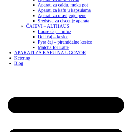
Aparati za caldu, moka pot
Aparati za kafu u kapsulama
Aparati za pravljenje pene
Sredstva za ciscenje aparata
ČAJEVI – ALTHAUS
Loose čaj – rinfuz
Deli čaj – kesice
Pyra čaj – piramidalne kesice
Matcha for Latte
APARATI ZA KAFU NA UGOVOR
Ketering
Blog