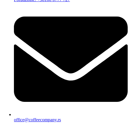
office@coffeecompany.rs