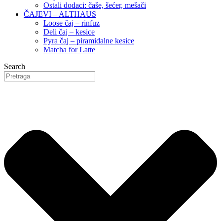
Ostali dodaci: čaše, šećer, mešači
ČAJEVI – ALTHAUS
Loose čaj – rinfuz
Deli čaj – kesice
Pyra čaj – piramidalne kesice
Matcha for Latte
Search