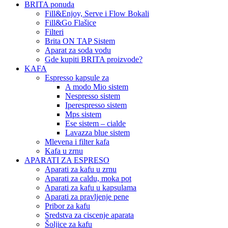
BRITA ponuda
Fill&Enjoy, Serve i Flow Bokali
Fill&Go Flašice
Filteri
Brita ON TAP Sistem
Aparat za soda vodu
Gde kupiti BRITA proizvode?
KAFA
Espresso kapsule za
A modo Mio sistem
Nespresso sistem
Iperespresso sistem
Mps sistem
Ese sistem – cialde
Lavazza blue sistem
Mlevena i filter kafa
Kafa u zrnu
APARATI ZA ESPRESO
Aparati za kafu u zrnu
Aparati za caldu, moka pot
Aparati za kafu u kapsulama
Aparati za pravljenje pene
Pribor za kafu
Sredstva za ciscenje aparata
Šoljice za kafu