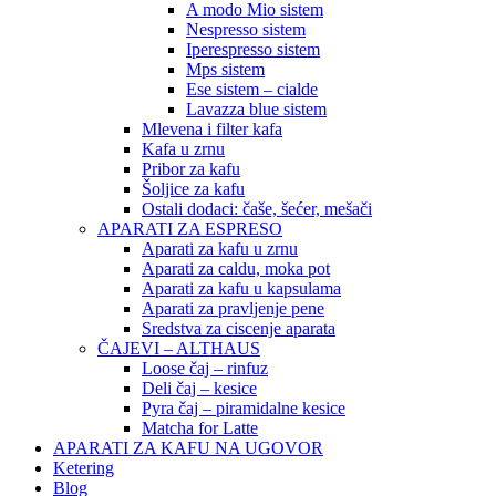
A modo Mio sistem
Nespresso sistem
Iperespresso sistem
Mps sistem
Ese sistem – cialde
Lavazza blue sistem
Mlevena i filter kafa
Kafa u zrnu
Pribor za kafu
Šoljice za kafu
Ostali dodaci: čaše, šećer, mešači
APARATI ZA ESPRESO
Aparati za kafu u zrnu
Aparati za caldu, moka pot
Aparati za kafu u kapsulama
Aparati za pravljenje pene
Sredstva za ciscenje aparata
ČAJEVI – ALTHAUS
Loose čaj – rinfuz
Deli čaj – kesice
Pyra čaj – piramidalne kesice
Matcha for Latte
APARATI ZA KAFU NA UGOVOR
Ketering
Blog