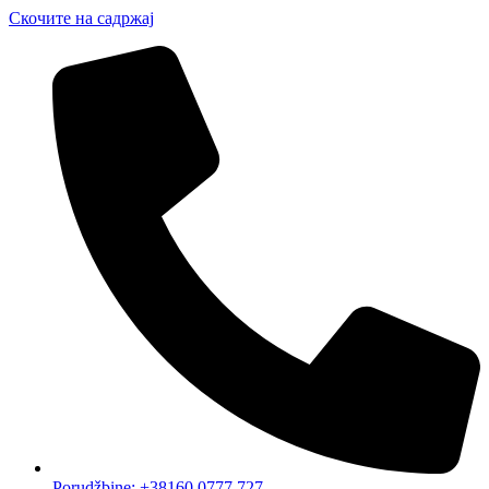
Скочите на садржај
Porudžbine: +38160 0777 727