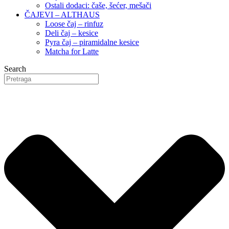
Ostali dodaci: čaše, šećer, mešači
ČAJEVI – ALTHAUS
Loose čaj – rinfuz
Deli čaj – kesice
Pyra čaj – piramidalne kesice
Matcha for Latte
Search