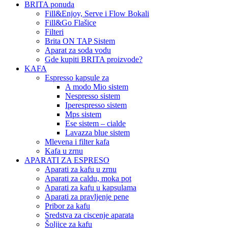
BRITA ponuda
Fill&Enjoy, Serve i Flow Bokali
Fill&Go Flašice
Filteri
Brita ON TAP Sistem
Aparat za soda vodu
Gde kupiti BRITA proizvode?
KAFA
Espresso kapsule za
A modo Mio sistem
Nespresso sistem
Iperespresso sistem
Mps sistem
Ese sistem – cialde
Lavazza blue sistem
Mlevena i filter kafa
Kafa u zrnu
APARATI ZA ESPRESO
Aparati za kafu u zrnu
Aparati za caldu, moka pot
Aparati za kafu u kapsulama
Aparati za pravljenje pene
Pribor za kafu
Sredstva za ciscenje aparata
Šoljice za kafu