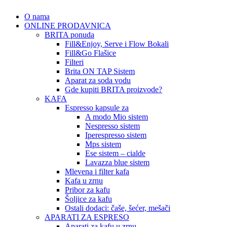
O nama
ONLINE PRODAVNICA
BRITA ponuda
Fill&Enjoy, Serve i Flow Bokali
Fill&Go Flašice
Filteri
Brita ON TAP Sistem
Aparat za soda vodu
Gde kupiti BRITA proizvode?
KAFA
Espresso kapsule za
A modo Mio sistem
Nespresso sistem
Iperespresso sistem
Mps sistem
Ese sistem – cialde
Lavazza blue sistem
Mlevena i filter kafa
Kafa u zrnu
Pribor za kafu
Šoljice za kafu
Ostali dodaci: čaše, šećer, mešači
APARATI ZA ESPRESO
Aparati za kafu u zrnu