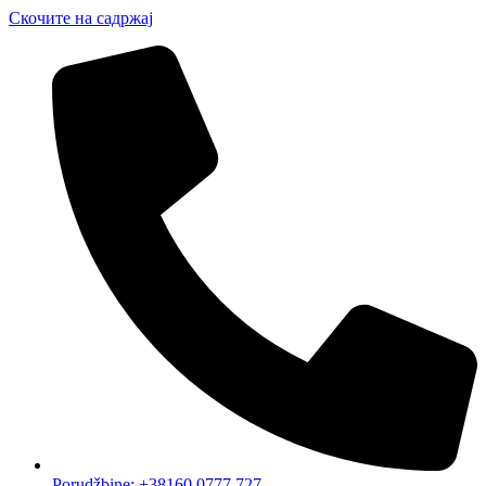
Скочите на садржај
Porudžbine: +38160 0777 727