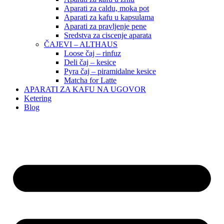
Aparati za caldu, moka pot
Aparati za kafu u kapsulama
Aparati za pravljenje pene
Sredstva za ciscenje aparata
ČAJEVI – ALTHAUS
Loose čaj – rinfuz
Deli čaj – kesice
Pyra čaj – piramidalne kesice
Matcha for Latte
APARATI ZA KAFU NA UGOVOR
Ketering
Blog