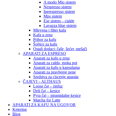
A modo Mio sistem
Nespresso sistem
Iperespresso sistem
Mps sistem
Ese sistem – cialde
Lavazza blue sistem
Mlevena i filter kafa
Kafa u zrnu
Pribor za kafu
Šoljice za kafu
Ostali dodaci: čaše, šećer, mešači
APARATI ZA ESPRESO
Aparati za kafu u zrnu
Aparati za caldu, moka pot
Aparati za kafu u kapsulama
Aparati za pravljenje pene
Sredstva za ciscenje aparata
ČAJEVI – ALTHAUS
Loose čaj – rinfuz
Deli čaj – kesice
Pyra čaj – piramidalne kesice
Matcha for Latte
APARATI ZA KAFU NA UGOVOR
Ketering
Blog