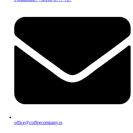
office@coffeecompany.rs