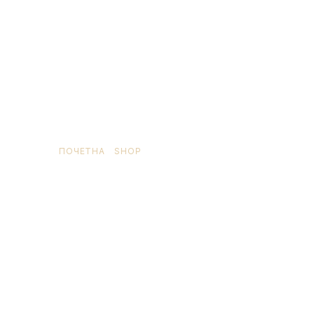
ПОЧЕТНА
/
SHOP
/ ПРОИЗВОД OЗНАЧЕН
“ECODECALK”
ecodecalk