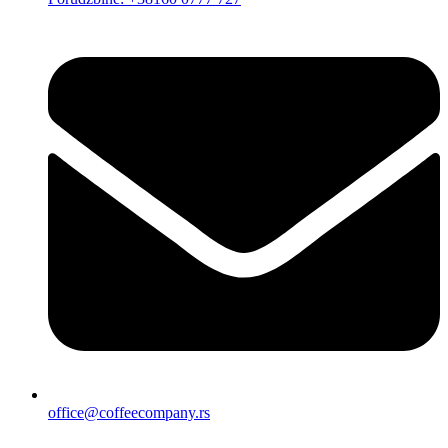
office@coffeecompany.rs