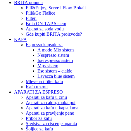
BRITA ponuda
Fill&Enjoy, Serve i Flow Bokali
Fill&Go Flašice
Filteri
Brita ON TAP Sistem
Aparat za soda vodu
Gde kupiti BRITA proizvode?
KAFA
Espresso kapsule za
A modo Mio sistem
Nespresso sistem
Iperespresso sistem
Mps sistem
Ese sistem – cialde
Lavazza blue sistem
Mlevena i filter kafa
Kafa u zrnu
APARATI ZA ESPRESO
Aparati za kafu u zrnu
Aparati za caldu, moka pot
Aparati za kafu u kapsulama
Aparati za pravljenje pene
Pribor za kafu
Sredstva za ciscenje aparata
Šoljice za kafu