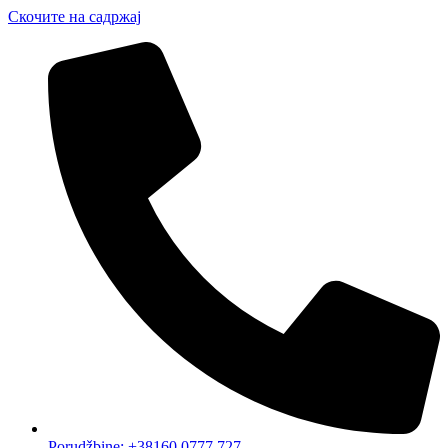
Скочите на садржај
Porudžbine: +38160 0777 727