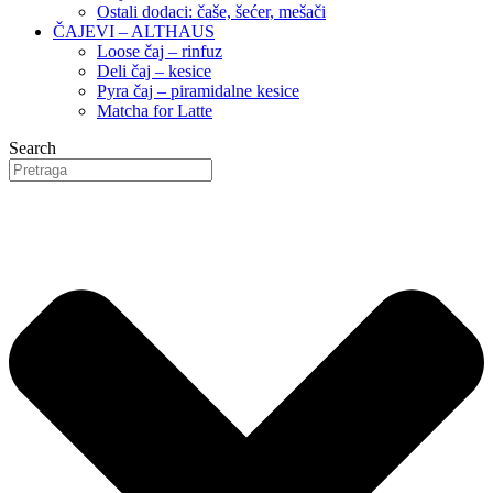
Ostali dodaci: čaše, šećer, mešači
ČAJEVI – ALTHAUS
Loose čaj – rinfuz
Deli čaj – kesice
Pyra čaj – piramidalne kesice
Matcha for Latte
Search