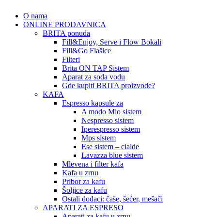
O nama
ONLINE PRODAVNICA
BRITA ponuda
Fill&Enjoy, Serve i Flow Bokali
Fill&Go Flašice
Filteri
Brita ON TAP Sistem
Aparat za soda vodu
Gde kupiti BRITA proizvode?
KAFA
Espresso kapsule za
A modo Mio sistem
Nespresso sistem
Iperespresso sistem
Mps sistem
Ese sistem – cialde
Lavazza blue sistem
Mlevena i filter kafa
Kafa u zrnu
Pribor za kafu
Šoljice za kafu
Ostali dodaci: čaše, šećer, mešači
APARATI ZA ESPRESO
Aparati za kafu u zrnu