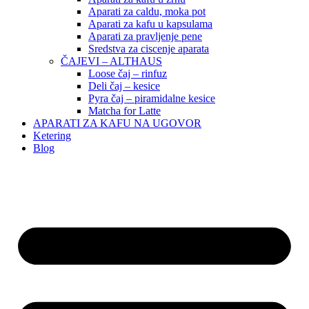
Aparati za caldu, moka pot
Aparati za kafu u kapsulama
Aparati za pravljenje pene
Sredstva za ciscenje aparata
ČAJEVI – ALTHAUS
Loose čaj – rinfuz
Deli čaj – kesice
Pyra čaj – piramidalne kesice
Matcha for Latte
APARATI ZA KAFU NA UGOVOR
Ketering
Blog