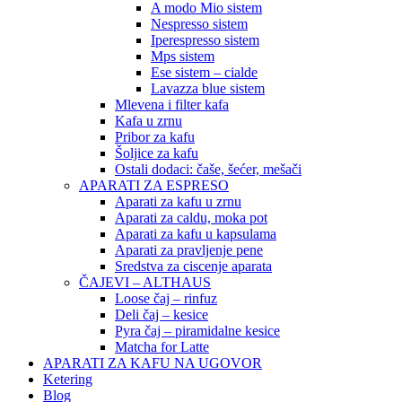
A modo Mio sistem
Nespresso sistem
Iperespresso sistem
Mps sistem
Ese sistem – cialde
Lavazza blue sistem
Mlevena i filter kafa
Kafa u zrnu
Pribor za kafu
Šoljice za kafu
Ostali dodaci: čaše, šećer, mešači
APARATI ZA ESPRESO
Aparati za kafu u zrnu
Aparati za caldu, moka pot
Aparati za kafu u kapsulama
Aparati za pravljenje pene
Sredstva za ciscenje aparata
ČAJEVI – ALTHAUS
Loose čaj – rinfuz
Deli čaj – kesice
Pyra čaj – piramidalne kesice
Matcha for Latte
APARATI ZA KAFU NA UGOVOR
Ketering
Blog