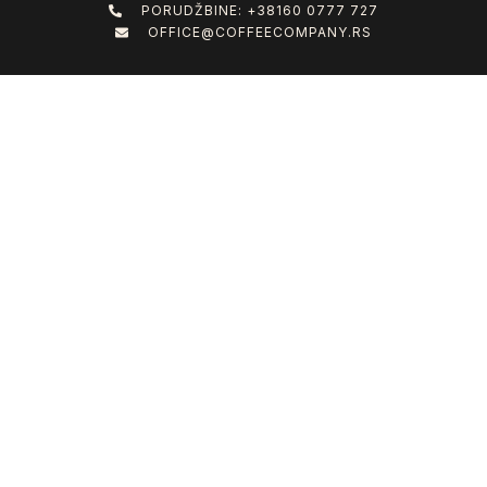
PORUDŽBINE: +38160 0777 727
OFFICE@COFFEECOMPANY.RS
ONLINE PRODAVNICA
APARATI ZA KAFU NA UGOVOR