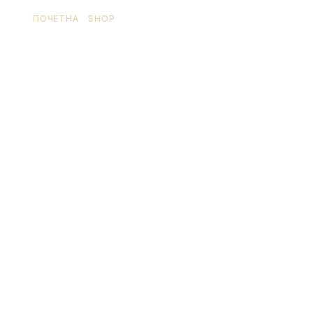
ПОЧЕТНА
/
SHOP
/ ПРОИЗВОД OЗНАЧЕН “LAVAZZA”
lavazza