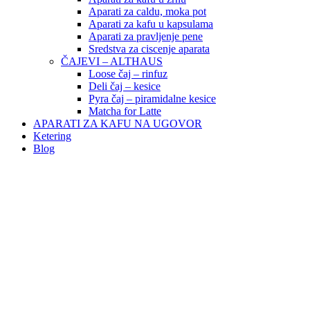
Aparati za caldu, moka pot
Aparati za kafu u kapsulama
Aparati za pravljenje pene
Sredstva za ciscenje aparata
ČAJEVI – ALTHAUS
Loose čaj – rinfuz
Deli čaj – kesice
Pyra čaj – piramidalne kesice
Matcha for Latte
APARATI ZA KAFU NA UGOVOR
Ketering
Blog