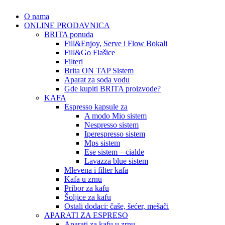
O nama
ONLINE PRODAVNICA
BRITA ponuda
Fill&Enjoy, Serve i Flow Bokali
Fill&Go Flašice
Filteri
Brita ON TAP Sistem
Aparat za soda vodu
Gde kupiti BRITA proizvode?
KAFA
Espresso kapsule za
A modo Mio sistem
Nespresso sistem
Iperespresso sistem
Mps sistem
Ese sistem – cialde
Lavazza blue sistem
Mlevena i filter kafa
Kafa u zrnu
Pribor za kafu
Šoljice za kafu
Ostali dodaci: čaše, šećer, mešači
APARATI ZA ESPRESO
Aparati za kafu u zrnu