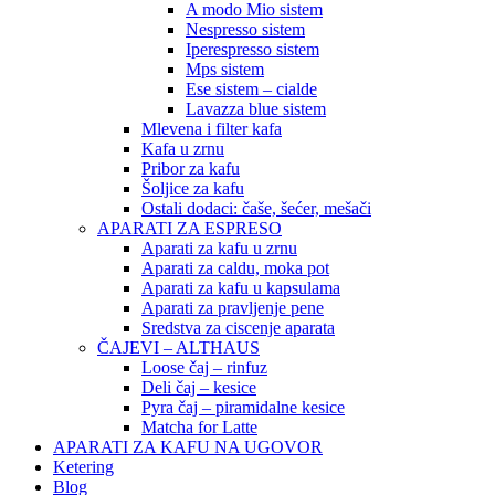
A modo Mio sistem
Nespresso sistem
Iperespresso sistem
Mps sistem
Ese sistem – cialde
Lavazza blue sistem
Mlevena i filter kafa
Kafa u zrnu
Pribor za kafu
Šoljice za kafu
Ostali dodaci: čaše, šećer, mešači
APARATI ZA ESPRESO
Aparati za kafu u zrnu
Aparati za caldu, moka pot
Aparati za kafu u kapsulama
Aparati za pravljenje pene
Sredstva za ciscenje aparata
ČAJEVI – ALTHAUS
Loose čaj – rinfuz
Deli čaj – kesice
Pyra čaj – piramidalne kesice
Matcha for Latte
APARATI ZA KAFU NA UGOVOR
Ketering
Blog