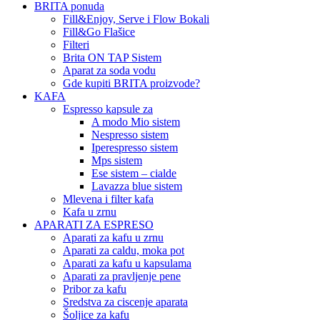
BRITA ponuda
Fill&Enjoy, Serve i Flow Bokali
Fill&Go Flašice
Filteri
Brita ON TAP Sistem
Aparat za soda vodu
Gde kupiti BRITA proizvode?
KAFA
Espresso kapsule za
A modo Mio sistem
Nespresso sistem
Iperespresso sistem
Mps sistem
Ese sistem – cialde
Lavazza blue sistem
Mlevena i filter kafa
Kafa u zrnu
APARATI ZA ESPRESO
Aparati za kafu u zrnu
Aparati za caldu, moka pot
Aparati za kafu u kapsulama
Aparati za pravljenje pene
Pribor za kafu
Sredstva za ciscenje aparata
Šoljice za kafu