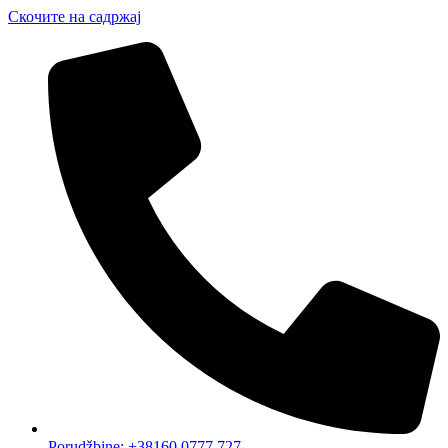
Скочите на садржај
Porudžbine: +38160 0777 727