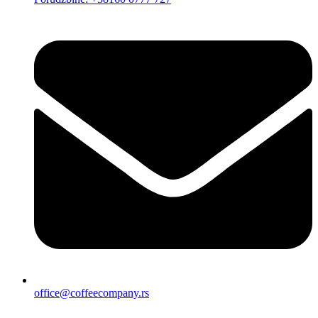
office@coffeecompany.rs