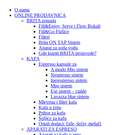
O nama
ONLINE PRODAVNICA
BRITA ponuda
Fill&Enjoy, Serve i Flow Bokali
Fill&Go Flašice
Filteri
Brita ON TAP Sistem
Aparat za soda vodu
Gde kupiti BRITA proizvode?
KAFA
Espresso kapsule za
A modo Mio sistem
Nespresso sistem
Iperespresso sistem
Mps sistem
Ese sistem – cialde
Lavazza blue sistem
Mlevena i filter kafa
Kafa u zrnu
Pribor za kafu
Šoljice za kafu
Ostali dodaci: čaše, šećer, mešači
APARATI ZA ESPRESO
Aparati za kafu u zrnu