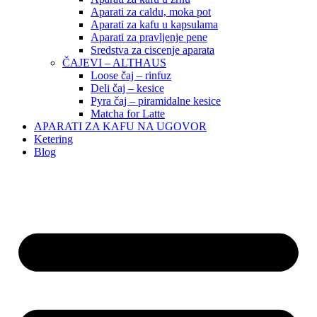
Aparati za caldu, moka pot
Aparati za kafu u kapsulama
Aparati za pravljenje pene
Sredstva za ciscenje aparata
ČAJEVI – ALTHAUS
Loose čaj – rinfuz
Deli čaj – kesice
Pyra čaj – piramidalne kesice
Matcha for Latte
APARATI ZA KAFU NA UGOVOR
Ketering
Blog