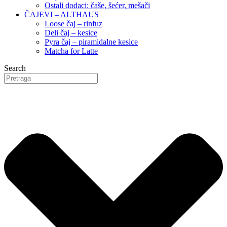
Ostali dodaci: čaše, šećer, mešači
ČAJEVI – ALTHAUS
Loose čaj – rinfuz
Deli čaj – kesice
Pyra čaj – piramidalne kesice
Matcha for Latte
Search