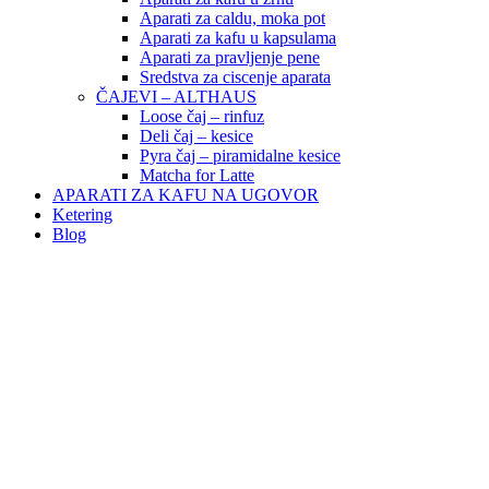
Aparati za caldu, moka pot
Aparati za kafu u kapsulama
Aparati za pravljenje pene
Sredstva za ciscenje aparata
ČAJEVI – ALTHAUS
Loose čaj – rinfuz
Deli čaj – kesice
Pyra čaj – piramidalne kesice
Matcha for Latte
APARATI ZA KAFU NA UGOVOR
Ketering
Blog