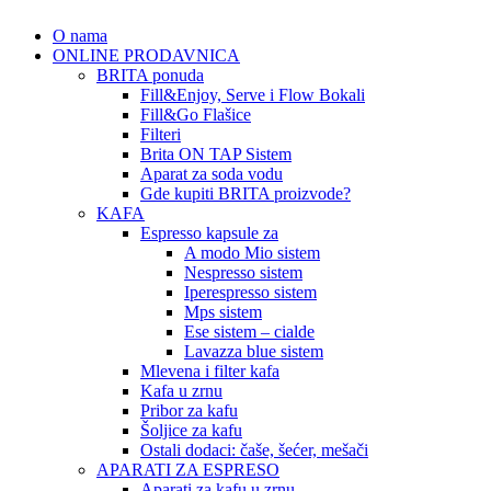
O nama
ONLINE PRODAVNICA
BRITA ponuda
Fill&Enjoy, Serve i Flow Bokali
Fill&Go Flašice
Filteri
Brita ON TAP Sistem
Aparat za soda vodu
Gde kupiti BRITA proizvode?
KAFA
Espresso kapsule za
A modo Mio sistem
Nespresso sistem
Iperespresso sistem
Mps sistem
Ese sistem – cialde
Lavazza blue sistem
Mlevena i filter kafa
Kafa u zrnu
Pribor za kafu
Šoljice za kafu
Ostali dodaci: čaše, šećer, mešači
APARATI ZA ESPRESO
Aparati za kafu u zrnu