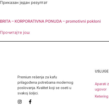
Приказан један резултат
BRITA – KORPORATIVNA PONUDA – promotivni pokloni
Прочитајте још
USLUGE
Premium rešenja za kafu
prilagođena potrebama modernog
Aparati 
poslovanja. Kvalitet koji se oseti u
ugovor
svakoj šoljici.
Ketering