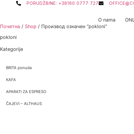
PORUDŽBINE: +38160 0777 727
OFFICE@C
O nama
ONL
Почетна
/
Shop
/ Производ oзначен “pokloni”
pokloni
Kategorije
BRITA ponuda
KAFA
APARATI ZA ESPRESO
ČAJEVI – ALTHAUS