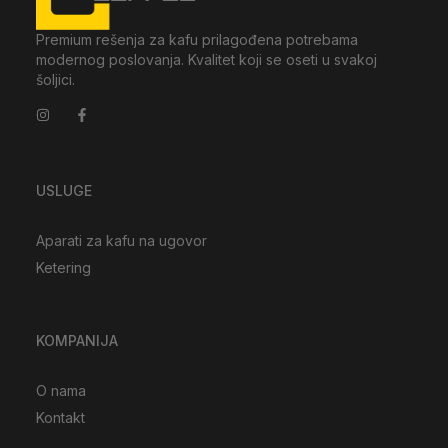
Premium rešenja za kafu prilagođena potrebama
modernog poslovanja. Kvalitet koji se oseti u svakoj
šoljici.
USLUGE
Aparati za kafu na ugovor
Ketering
KOMPANIJA
O nama
Kontakt