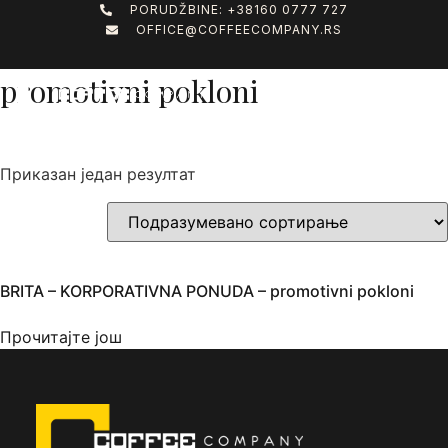
PORUDŽBINE: +38160 0777 727
OFFICE@COFFEECOMPANY.RS
Почетна
/
Shop
/ Производ oзначен “promotivni pokloni”
promotivni pokloni
ONLINE PRODAVNICA
APARATI ZA KAFU NA UGOVOR
Приказан један резултат
BRITA – KORPORATIVNA PONUDA – promotivni pokloni
Прочитајте још