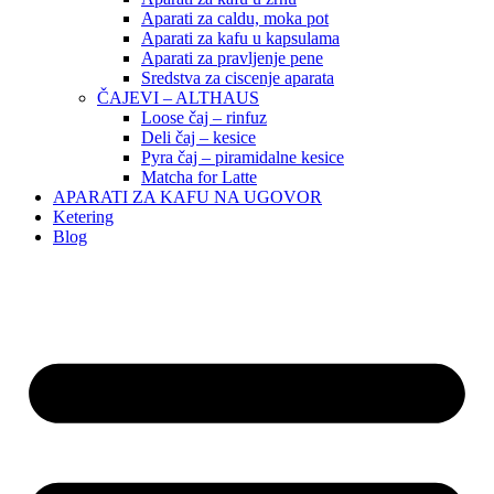
Aparati za caldu, moka pot
Aparati za kafu u kapsulama
Aparati za pravljenje pene
Sredstva za ciscenje aparata
ČAJEVI – ALTHAUS
Loose čaj – rinfuz
Deli čaj – kesice
Pyra čaj – piramidalne kesice
Matcha for Latte
APARATI ZA KAFU NA UGOVOR
Ketering
Blog