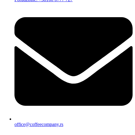
office@coffeecompany.rs