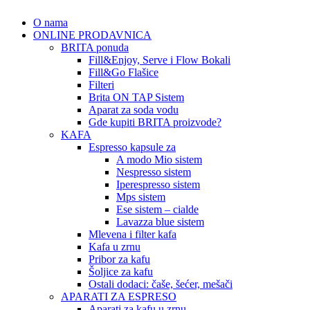
O nama
ONLINE PRODAVNICA
BRITA ponuda
Fill&Enjoy, Serve i Flow Bokali
Fill&Go Flašice
Filteri
Brita ON TAP Sistem
Aparat za soda vodu
Gde kupiti BRITA proizvode?
KAFA
Espresso kapsule za
A modo Mio sistem
Nespresso sistem
Iperespresso sistem
Mps sistem
Ese sistem – cialde
Lavazza blue sistem
Mlevena i filter kafa
Kafa u zrnu
Pribor za kafu
Šoljice za kafu
Ostali dodaci: čaše, šećer, mešači
APARATI ZA ESPRESO
Aparati za kafu u zrnu