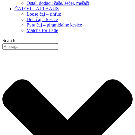
Ostali dodaci: čaše, šećer, mešači
ČAJEVI – ALTHAUS
Loose čaj – rinfuz
Deli čaj – kesice
Pyra čaj – piramidalne kesice
Matcha for Latte
Search