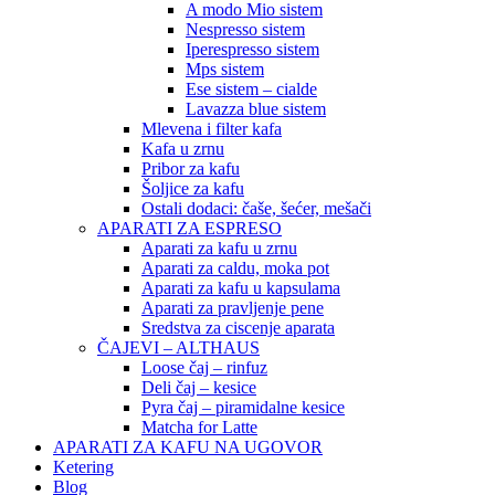
A modo Mio sistem
Nespresso sistem
Iperespresso sistem
Mps sistem
Ese sistem – cialde
Lavazza blue sistem
Mlevena i filter kafa
Kafa u zrnu
Pribor za kafu
Šoljice za kafu
Ostali dodaci: čaše, šećer, mešači
APARATI ZA ESPRESO
Aparati za kafu u zrnu
Aparati za caldu, moka pot
Aparati za kafu u kapsulama
Aparati za pravljenje pene
Sredstva za ciscenje aparata
ČAJEVI – ALTHAUS
Loose čaj – rinfuz
Deli čaj – kesice
Pyra čaj – piramidalne kesice
Matcha for Latte
APARATI ZA KAFU NA UGOVOR
Ketering
Blog