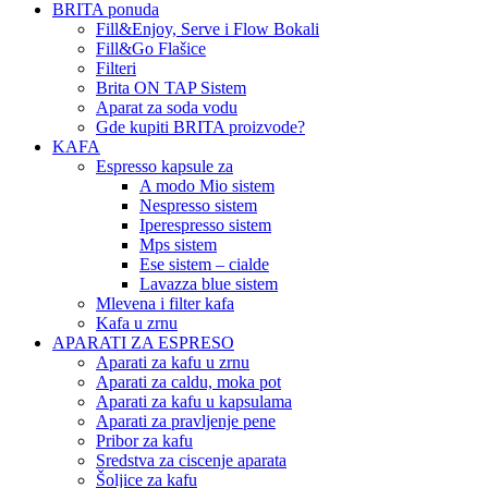
BRITA ponuda
Fill&Enjoy, Serve i Flow Bokali
Fill&Go Flašice
Filteri
Brita ON TAP Sistem
Aparat za soda vodu
Gde kupiti BRITA proizvode?
KAFA
Espresso kapsule za
A modo Mio sistem
Nespresso sistem
Iperespresso sistem
Mps sistem
Ese sistem – cialde
Lavazza blue sistem
Mlevena i filter kafa
Kafa u zrnu
APARATI ZA ESPRESO
Aparati za kafu u zrnu
Aparati za caldu, moka pot
Aparati za kafu u kapsulama
Aparati za pravljenje pene
Pribor za kafu
Sredstva za ciscenje aparata
Šoljice za kafu