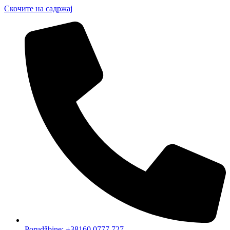
Скочите на садржај
Porudžbine: +38160 0777 727