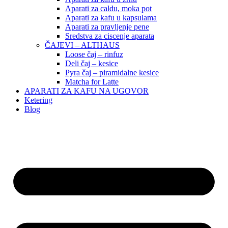
Aparati za caldu, moka pot
Aparati za kafu u kapsulama
Aparati za pravljenje pene
Sredstva za ciscenje aparata
ČAJEVI – ALTHAUS
Loose čaj – rinfuz
Deli čaj – kesice
Pyra čaj – piramidalne kesice
Matcha for Latte
APARATI ZA KAFU NA UGOVOR
Ketering
Blog