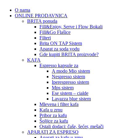
O nama
ONLINE PRODAVNICA
BRITA ponuda
Fill&Enjoy, Serve i Flow Bokali
Fill&Go Flašice
Filteri
Brita ON TAP Sistem
Aparat za soda vodu
Gde kupiti BRITA proizvode?
KAFA
Espresso kapsule za
A modo Mio sistem
Nespresso sistem
Iperespresso sistem
Mps sistem
Ese sistem – cialde
Lavazza blue sistem
Mlevena i filter kafa
Kafa u zrnu
Pribor za kafu
Šoljice za kafu
Ostali dodaci: čaše, šećer, mešači
APARATI ZA ESPRESO
Aparati za kafu u zrnu