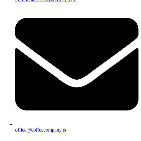
office@coffeecompany.rs