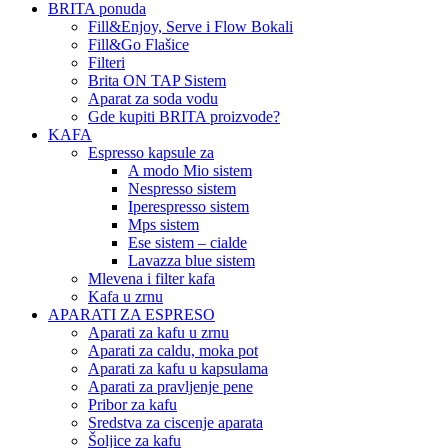
BRITA ponuda
Fill&Enjoy, Serve i Flow Bokali
Fill&Go Flašice
Filteri
Brita ON TAP Sistem
Aparat za soda vodu
Gde kupiti BRITA proizvode?
KAFA
Espresso kapsule za
A modo Mio sistem
Nespresso sistem
Iperespresso sistem
Mps sistem
Ese sistem – cialde
Lavazza blue sistem
Mlevena i filter kafa
Kafa u zrnu
APARATI ZA ESPRESO
Aparati za kafu u zrnu
Aparati za caldu, moka pot
Aparati za kafu u kapsulama
Aparati za pravljenje pene
Pribor za kafu
Sredstva za ciscenje aparata
Šoljice za kafu