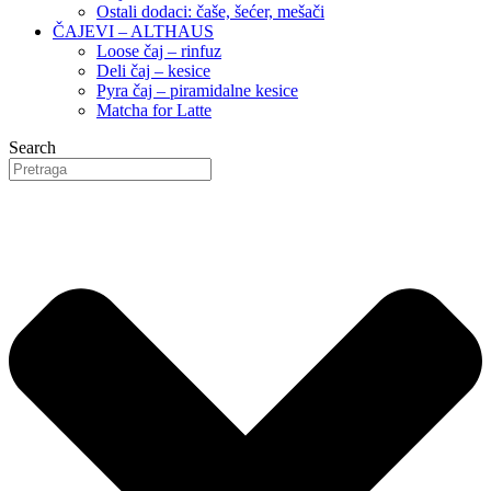
Ostali dodaci: čaše, šećer, mešači
ČAJEVI – ALTHAUS
Loose čaj – rinfuz
Deli čaj – kesice
Pyra čaj – piramidalne kesice
Matcha for Latte
Search