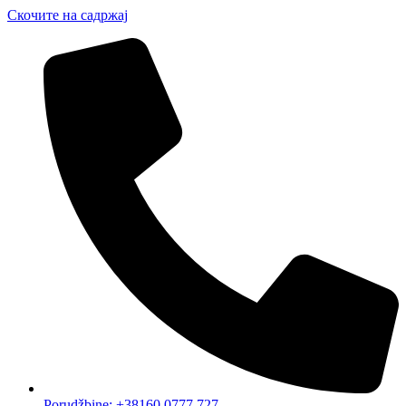
Скочите на садржај
Porudžbine: +38160 0777 727