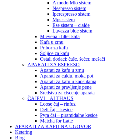
A modo Mio sistem
Nespresso sistem
Iperespresso sistem
Mps sistem
Ese sistem – cialde
Lavazza blue sistem
Mlevena i filter kafa
Kafa u zrnu
Pribor za kafu
Šoljice za kafu
Ostali dodaci: čaše, šećer, mešači
APARATI ZA ESPRESO
Aparati za kafu u zrnu
Aparati za caldu, moka pot
Aparati za kafu u kapsulama
Aparati za pravljenje pene
Sredstva za ciscenje aparata
ČAJEVI – ALTHAUS
Loose čaj – rinfuz
Deli čaj – kesice
Pyra čaj – piramidalne kesice
Matcha for Latte
APARATI ZA KAFU NA UGOVOR
Ketering
Blog