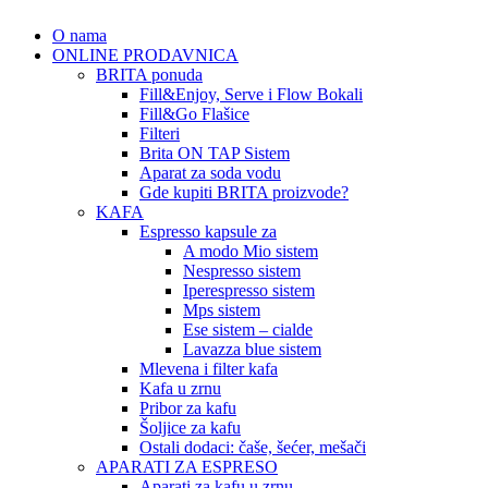
O nama
ONLINE PRODAVNICA
BRITA ponuda
Fill&Enjoy, Serve i Flow Bokali
Fill&Go Flašice
Filteri
Brita ON TAP Sistem
Aparat za soda vodu
Gde kupiti BRITA proizvode?
KAFA
Espresso kapsule za
A modo Mio sistem
Nespresso sistem
Iperespresso sistem
Mps sistem
Ese sistem – cialde
Lavazza blue sistem
Mlevena i filter kafa
Kafa u zrnu
Pribor za kafu
Šoljice za kafu
Ostali dodaci: čaše, šećer, mešači
APARATI ZA ESPRESO
Aparati za kafu u zrnu