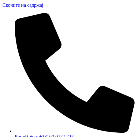
Скочите на садржај
Porudžbine: +38160 0777 727