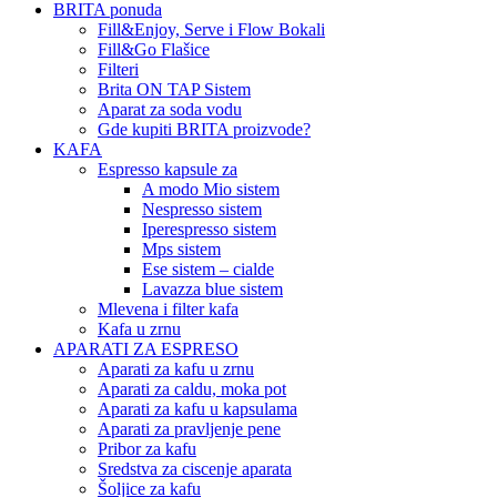
BRITA ponuda
Fill&Enjoy, Serve i Flow Bokali
Fill&Go Flašice
Filteri
Brita ON TAP Sistem
Aparat za soda vodu
Gde kupiti BRITA proizvode?
KAFA
Espresso kapsule za
A modo Mio sistem
Nespresso sistem
Iperespresso sistem
Mps sistem
Ese sistem – cialde
Lavazza blue sistem
Mlevena i filter kafa
Kafa u zrnu
APARATI ZA ESPRESO
Aparati za kafu u zrnu
Aparati za caldu, moka pot
Aparati za kafu u kapsulama
Aparati za pravljenje pene
Pribor za kafu
Sredstva za ciscenje aparata
Šoljice za kafu