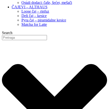
Ostali dodaci: čaše, šećer, mešači
ČAJEVI – ALTHAUS
Loose čaj – rinfuz
Deli čaj – kesice
Pyra čaj – piramidalne kesice
Matcha for Latte
Search