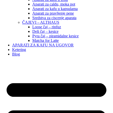
Aparati za caldu, moka pot
Aparati za kafu u kapsulama
Aparati za pravljenje pene
Sredstva za ciscenje aparata
ČAJEVI – ALTHAUS
Loose čaj – rinfuz
Deli čaj – kesice
Pyra čaj – piramidalne kesice
Matcha for Latte
APARATI ZA KAFU NA UGOVOR
Ketering
Blog