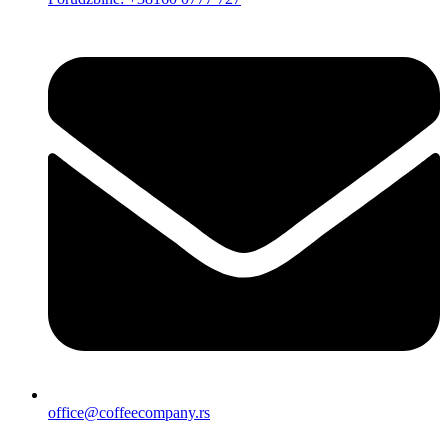
office@coffeecompany.rs