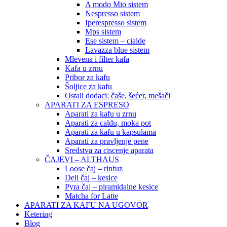
A modo Mio sistem
Nespresso sistem
Iperespresso sistem
Mps sistem
Ese sistem – cialde
Lavazza blue sistem
Mlevena i filter kafa
Kafa u zrnu
Pribor za kafu
Šoljice za kafu
Ostali dodaci: čaše, šećer, mešači
APARATI ZA ESPRESO
Aparati za kafu u zrnu
Aparati za caldu, moka pot
Aparati za kafu u kapsulama
Aparati za pravljenje pene
Sredstva za ciscenje aparata
ČAJEVI – ALTHAUS
Loose čaj – rinfuz
Deli čaj – kesice
Pyra čaj – piramidalne kesice
Matcha for Latte
APARATI ZA KAFU NA UGOVOR
Ketering
Blog