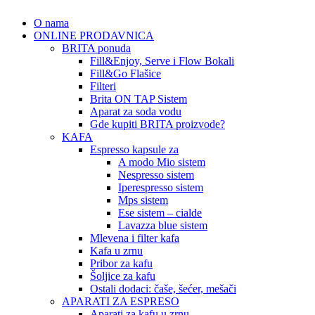
O nama
ONLINE PRODAVNICA
BRITA ponuda
Fill&Enjoy, Serve i Flow Bokali
Fill&Go Flašice
Filteri
Brita ON TAP Sistem
Aparat za soda vodu
Gde kupiti BRITA proizvode?
KAFA
Espresso kapsule za
A modo Mio sistem
Nespresso sistem
Iperespresso sistem
Mps sistem
Ese sistem – cialde
Lavazza blue sistem
Mlevena i filter kafa
Kafa u zrnu
Pribor za kafu
Šoljice za kafu
Ostali dodaci: čaše, šećer, mešači
APARATI ZA ESPRESO
Aparati za kafu u zrnu