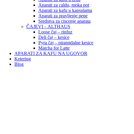
Aparati za caldu, moka pot
Aparati za kafu u kapsulama
Aparati za pravljenje pene
Sredstva za ciscenje aparata
ČAJEVI – ALTHAUS
Loose čaj – rinfuz
Deli čaj – kesice
Pyra čaj – piramidalne kesice
Matcha for Latte
APARATI ZA KAFU NA UGOVOR
Ketering
Blog