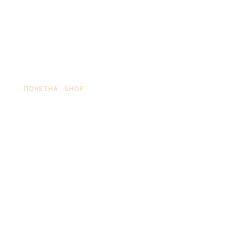
ПОЧЕТНА
/
SHOP
/ ПРОИЗВОД OЗНАЧЕН “PAMETNA
KUPOVINA”
pametna kupovina