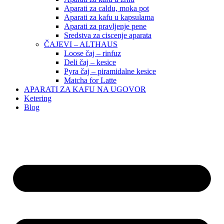
Aparati za caldu, moka pot
Aparati za kafu u kapsulama
Aparati za pravljenje pene
Sredstva za ciscenje aparata
ČAJEVI – ALTHAUS
Loose čaj – rinfuz
Deli čaj – kesice
Pyra čaj – piramidalne kesice
Matcha for Latte
APARATI ZA KAFU NA UGOVOR
Ketering
Blog