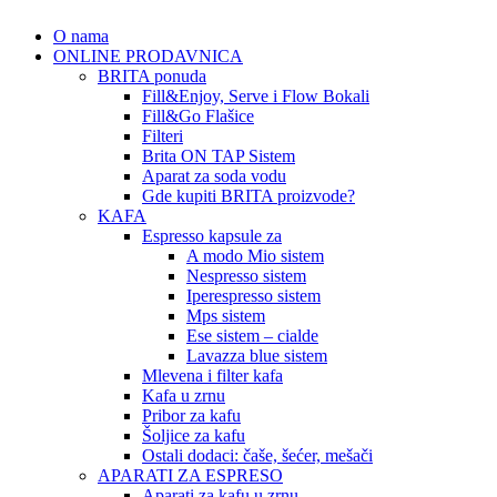
O nama
ONLINE PRODAVNICA
BRITA ponuda
Fill&Enjoy, Serve i Flow Bokali
Fill&Go Flašice
Filteri
Brita ON TAP Sistem
Aparat za soda vodu
Gde kupiti BRITA proizvode?
KAFA
Espresso kapsule za
A modo Mio sistem
Nespresso sistem
Iperespresso sistem
Mps sistem
Ese sistem – cialde
Lavazza blue sistem
Mlevena i filter kafa
Kafa u zrnu
Pribor za kafu
Šoljice za kafu
Ostali dodaci: čaše, šećer, mešači
APARATI ZA ESPRESO
Aparati za kafu u zrnu