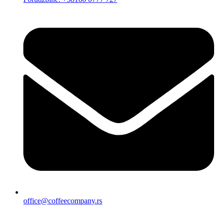
office@coffeecompany.rs