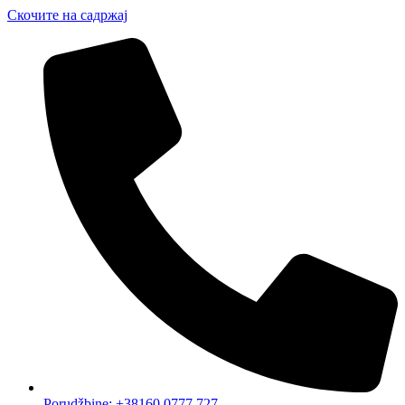
Скочите на садржај
Porudžbine: +38160 0777 727