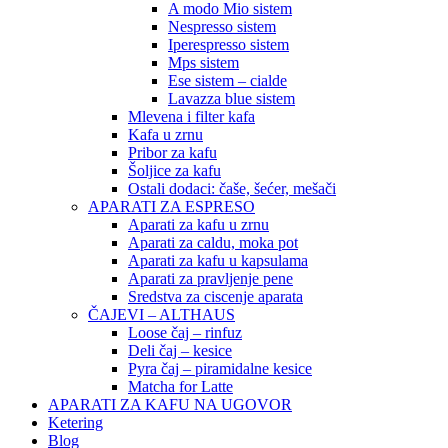
A modo Mio sistem
Nespresso sistem
Iperespresso sistem
Mps sistem
Ese sistem – cialde
Lavazza blue sistem
Mlevena i filter kafa
Kafa u zrnu
Pribor za kafu
Šoljice za kafu
Ostali dodaci: čaše, šećer, mešači
APARATI ZA ESPRESO
Aparati za kafu u zrnu
Aparati za caldu, moka pot
Aparati za kafu u kapsulama
Aparati za pravljenje pene
Sredstva za ciscenje aparata
ČAJEVI – ALTHAUS
Loose čaj – rinfuz
Deli čaj – kesice
Pyra čaj – piramidalne kesice
Matcha for Latte
APARATI ZA KAFU NA UGOVOR
Ketering
Blog