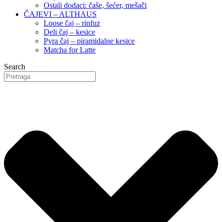
Ostali dodaci: čaše, šećer, mešači
ČAJEVI – ALTHAUS
Loose čaj – rinfuz
Deli čaj – kesice
Pyra čaj – piramidalne kesice
Matcha for Latte
Search