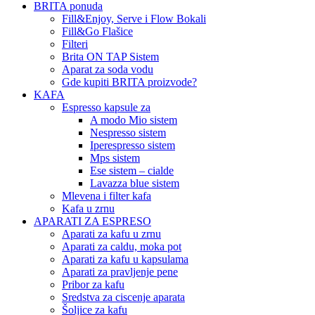
BRITA ponuda
Fill&Enjoy, Serve i Flow Bokali
Fill&Go Flašice
Filteri
Brita ON TAP Sistem
Aparat za soda vodu
Gde kupiti BRITA proizvode?
KAFA
Espresso kapsule za
A modo Mio sistem
Nespresso sistem
Iperespresso sistem
Mps sistem
Ese sistem – cialde
Lavazza blue sistem
Mlevena i filter kafa
Kafa u zrnu
APARATI ZA ESPRESO
Aparati za kafu u zrnu
Aparati za caldu, moka pot
Aparati za kafu u kapsulama
Aparati za pravljenje pene
Pribor za kafu
Sredstva za ciscenje aparata
Šoljice za kafu