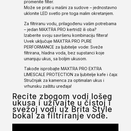
promenite filter.
Može se prati u mašini za sudove – jednostavno
uklonite LED svetlo pre toga malim okretanjem.
Za filtriranu vodu, prilagođenu vašim potrebama
– jedan MAXTRA PRO kertridž ili oba?
Izaberite svoju savršenu kombinaciju filtera!
Uvek uključuje MAXTRA PRO PURE
PERFORMANCE za ljubitelje vode: Sveže
filtrirana, hladna voda, bez supstanci koje
umanjuju ukus, sa boljim ukusom.
Takođe isprobajte MAXTRA PRO EXTRA
LIMESCALE PROTECTION za ljubitelje kafe i čaja:
Stručnjak za kamenca za optimalan ukus i
vrhunsku zaštitu uređaja!
Recite zbogom vodi lošeg
ukusa i uživajte u čistoj i
svežoj vodi uz Brita Style
bokal za filtriranje vode.