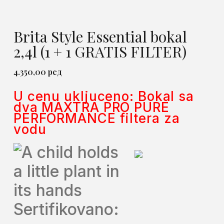
LIMITED EDITION
Brita Style Essential bokal
2,4l (1 + 1 GRATIS FILTER)
4.350,00
рсд
U cenu ukljuceno: Bokal sa
dva
MAXTRA PRO PURE
PERFORMANCE filtera za
vodu
Sertifikovano: