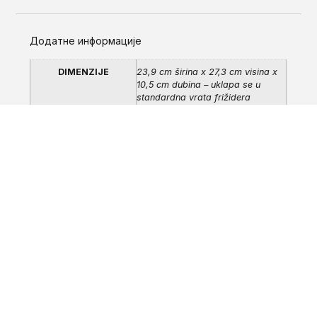
Додатне информације
DIMENZIJE
23,9 cm širina x 27,3 cm visina x
10,5 cm dubina – uklapa se u
standardna vrata frižidera
LITRAZA
Ukupna zapremina 2,4 litra,
filtrirana 1,4 litra
Recenzije
Još nema komentara.
Budite prvi koji će napisati recenziju “Brita Style
Essential bokal 2,4l (1 + 1 GRATIS FILTER)”
Морате бити
пријављени
да бисте поставили
Uz kupljenih 12 micro disc
рецензију.
filtera – POKLON Mind bokal 1.3l
Filter za kafe aparate- BRITA