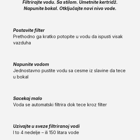
Filtrirajte vodu. Sa stilom. Umetnite kertridž.
Napunite bokal. Otključajte novi nivo vode.
Postavite filter
Prethodno ga kratko potopite u vodu da ispusti visak
vazduha
Napunite vodom
Jednostavno pustite vodu sa cesme iz slavine da tece
u bokal
Sacekaj malo
Voda se automatski filtrira dok tece kroz filter
Uzivajte u sveze filtriranoj vodi
I to 4 nedelje – ili 150 litara vode