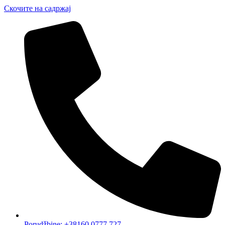
Скочите на садржај
Porudžbine: +38160 0777 727