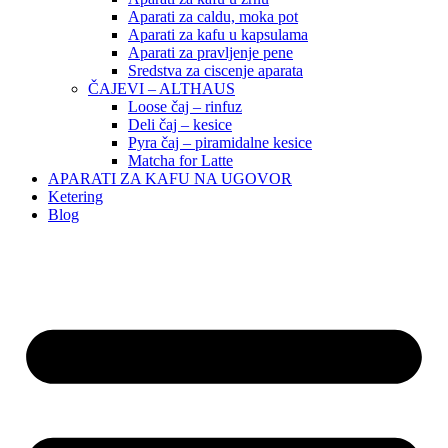
Aparati za caldu, moka pot
Aparati za kafu u kapsulama
Aparati za pravljenje pene
Sredstva za ciscenje aparata
ČAJEVI – ALTHAUS
Loose čaj – rinfuz
Deli čaj – kesice
Pyra čaj – piramidalne kesice
Matcha for Latte
APARATI ZA KAFU NA UGOVOR
Ketering
Blog