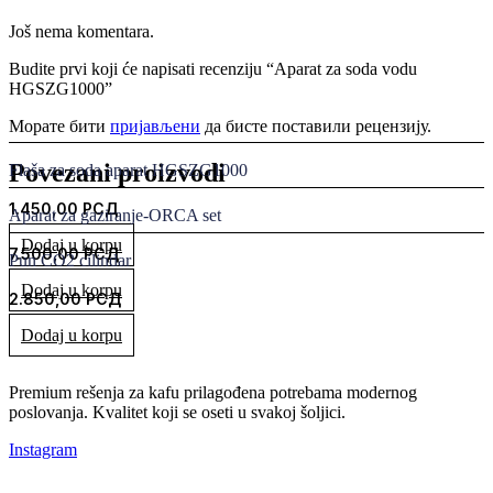
Još nema komentara.
Budite prvi koji će napisati recenziju “Aparat za soda vodu
HGSZG1000”
Морате бити
пријављени
да бисте поставили рецензију.
Povezani proizvodi
Flaša za soda aparat HGSZG1000
1.450,00
РСД
Aparat za gaziranje-ORCA set
Dodaj u korpu
7.500,00
РСД
Pun CO2 cilindar
Dodaj u korpu
2.850,00
РСД
Dodaj u korpu
Premium rešenja za kafu prilagođena potrebama modernog
poslovanja. Kvalitet koji se oseti u svakoj šoljici.
Instagram