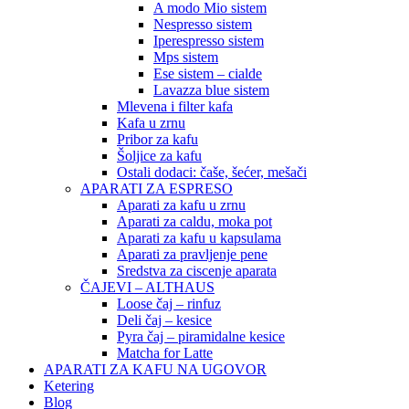
A modo Mio sistem
Nespresso sistem
Iperespresso sistem
Mps sistem
Ese sistem – cialde
Lavazza blue sistem
Mlevena i filter kafa
Kafa u zrnu
Pribor za kafu
Šoljice za kafu
Ostali dodaci: čaše, šećer, mešači
APARATI ZA ESPRESO
Aparati za kafu u zrnu
Aparati za caldu, moka pot
Aparati za kafu u kapsulama
Aparati za pravljenje pene
Sredstva za ciscenje aparata
ČAJEVI – ALTHAUS
Loose čaj – rinfuz
Deli čaj – kesice
Pyra čaj – piramidalne kesice
Matcha for Latte
APARATI ZA KAFU NA UGOVOR
Ketering
Blog