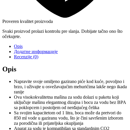
Proveren kvalitet proizvoda
Svaki proizvod prolazi kontrolu pre slanja. Dobijate tačno ono što
očekujete.
Opis
Додатне информације
Recenzije (0)
Opis
Napravite svoje omiljeno gazirano piće kod kuće, povoljno i
brzo, i uživajte u osvežavajućim mehurićima lakše nego ikada
ranije
Ova visokokvalitetna mašina za sodu dolazi u paketu koji
uključuje mašinu elegantnog dizajna i bocu za vodu bez BPA
sa poklopcem i postoljem od nerđajućeg čelika
Sa svojim kapacitetom od 1 litra, boca može da pretvori do
850 ml vode u gaziranu vodu, što je čini savršenim izborom
za porodična ili prijateljska okupljanja
Aparat za sodu je kompatibilan sa standardnim CO2