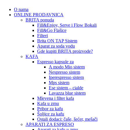
O nama
ONLINE PRODAVNICA
BRITA ponuda
Fill&Enjoy, Serve i Flow Bokali
Fill&Go Flašice
Filteri
Brita ON TAP Sistem
Aparat za soda vodu
Gde kupiti BRITA proizvode?
KAFA
Espresso kapsule za
A modo Mio sistem
Nespresso sistem
Iperespresso sistem
Mps sistem
Ese sistem – cialde
Lavazza blue sistem
Mlevena i filter kafa
Kafa u zrnu
Pribor za kafu
Šoljice za kafu
Ostali dodaci: čaše, šećer, mešači
APARATI ZA ESPRESO
Aparati za kafu u zrnu