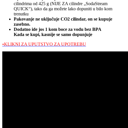
cilindrima od 425 g (NIJE ZA cilindre „SodaStream
QUICK“), tako da ga možete lako dopuniti u bilo kom
trenutku
Pakovanje ne uključuje CO2 cilindar, on se kupuje
zasebno.
Dodatno ide jos 1 kom boce za vodu bez BPA
Kada se kupi, kasnije se samo dopunjuje
•KLIKNI ZA UPUTSTVO ZA UPOTREBU