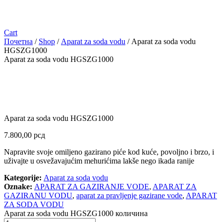
Cart
Почетна
/
Shop
/
Aparat za soda vodu
/ Aparat za soda vodu
HGSZG1000
Aparat za soda vodu HGSZG1000
Aparat za soda vodu HGSZG1000
7.800,00
рсд
Napravite svoje omiljeno gazirano piće kod kuće, povoljno i brzo, i
uživajte u osvežavajućim mehurićima lakše nego ikada ranije
Kategorije:
Aparat za soda vodu
Oznake:
APARAT ZA GAZIRANJE VODE
,
APARAT ZA
GAZIRANU VODU
,
aparat za pravljenje gazirane vode
,
APARAT
ZA SODA VODU
Aparat za soda vodu HGSZG1000 количина