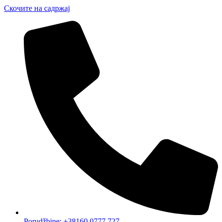
Скочите на садржај
Porudžbine: +38160 0777 727