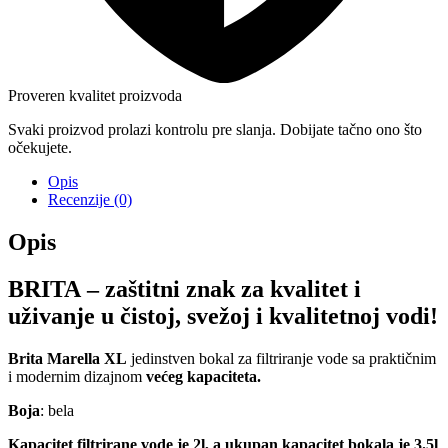
Proveren kvalitet proizvoda
Svaki proizvod prolazi kontrolu pre slanja. Dobijate tačno ono što
očekujete.
Opis
Recenzije (0)
Opis
BRITA
– zaštitni znak za kvalitet i
uživanje u čistoj, svežoj i kvalitetnoj vodi!
Brita Marella XL
jedinstven bokal za filtriranje vode sa praktičnim
i modernim dizajnom
većeg kapaciteta.
Boja
: bela
Kapacitet filtrirane vode je 2l, a ukupan kapacitet bokala je 3.5l