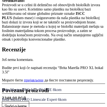
Sertifikovano:
Proizvodi se u celini ili delimično od obnovljivih bioloških izvora
kao što su usevi. Koristimo samo plastiku na biološkoj bazi
sertifikovanu od strane globalno priznate oznake
ISCC
PLUS
(balans mase) i osiguravamo da naša plastika na biološkoj
bazi dolazi iz izvora koji se ne takmiče sa proizvodnjom hrane.
Balansiranje mase je metoda u kojoj se biološki materijali mešaju sa
fosilnim materijalima tokom procesa proizvodnje, a zatim se
dodeljuju konačnom proizvodu. Na ovaj način smanjujemo ugljični
otisak i potrošnju konvencionalne plastike.
Recenzije
Još nema komentara.
Budite prvi koji će napisati recenziju “Brita Marella PRO XL bokal
3.5l”
Морате бити
пријављени
да бисте поставили рецензију.
Povezani proizvodi
Brita Maxtra PRO ALL IN ONE 8kom
7.348,00
РСД
Brita Maxtra PRO Limescale Expert 6kom
Dodaj u korpu