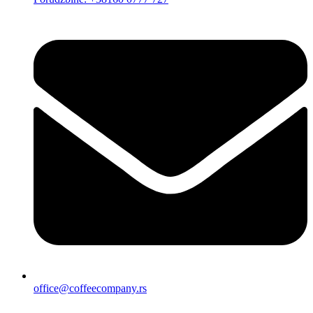
office@coffeecompany.rs