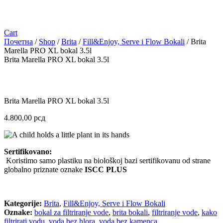
Cart
Почетна
/
Shop
/
Brita
/
Fill&Enjoy, Serve i Flow Bokali
/ Brita
Marella PRO XL bokal 3.5l
Brita Marella PRO XL bokal 3.5l
Brita Marella PRO XL bokal 3.5l
4.800,00
рсд
Sertifikovano:
Koristimo samo plastiku na biološkoj bazi sertifikovanu od strane
globalno priznate oznake
ISCC PLUS
Kategorije:
Brita
,
Fill&Enjoy, Serve i Flow Bokali
Oznake:
bokal za filtriranje vode
,
brita bokali
,
filtriranje vode
,
kako
filtrirati vodu
,
voda bez hlora
,
voda bez kamenca