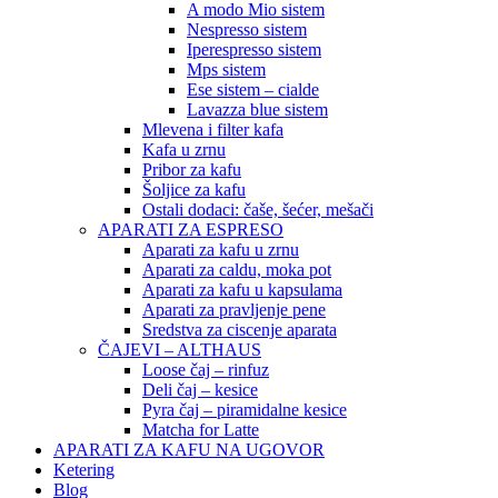
A modo Mio sistem
Nespresso sistem
Iperespresso sistem
Mps sistem
Ese sistem – cialde
Lavazza blue sistem
Mlevena i filter kafa
Kafa u zrnu
Pribor za kafu
Šoljice za kafu
Ostali dodaci: čaše, šećer, mešači
APARATI ZA ESPRESO
Aparati za kafu u zrnu
Aparati za caldu, moka pot
Aparati za kafu u kapsulama
Aparati za pravljenje pene
Sredstva za ciscenje aparata
ČAJEVI – ALTHAUS
Loose čaj – rinfuz
Deli čaj – kesice
Pyra čaj – piramidalne kesice
Matcha for Latte
APARATI ZA KAFU NA UGOVOR
Ketering
Blog