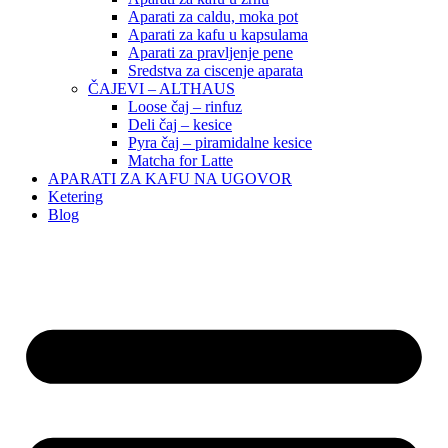
Aparati za caldu, moka pot
Aparati za kafu u kapsulama
Aparati za pravljenje pene
Sredstva za ciscenje aparata
ČAJEVI – ALTHAUS
Loose čaj – rinfuz
Deli čaj – kesice
Pyra čaj – piramidalne kesice
Matcha for Latte
APARATI ZA KAFU NA UGOVOR
Ketering
Blog