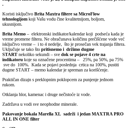
.
Koristi isključivo
Brita Maxtra filtere sa MicroFlow
tehnologijom
koji Vašu vodu čine kvalitetnijom, boljom,
ukusnijom.
Brita Memo
– elektronski indikator/kalendar koji podseća kada je
vreme promene filtera. Ne obračunava količinu prečišćene vode već
isključivo vreme – i to 4 nedelje, što je prosečan vek trajanja filtera.
Uključuje se tako što
pritisnemo i
držimo dugme
START
nekoliko sekundi – sve
dok se pojave 4 crte na
indikatoru
koje su označene procentima – 25%, pa 50%, pa 75%
sve do 100%. Kada se pojavi poslednja crtica na 100%, pustiti
dugme START – memo kalendar je spreman za korišćenje.
Praktičan dizajn s preklopnim poklopcem za punjenje jednom
rukom.
Otklanja hlor, kamenac i druge nečistoće iz vode.
Zadržava u vodi sve neophodne minerale.
Pakovanje bokala Marella XL sadrži i jedan MAXTRA PRO
ALL IN ONE filter