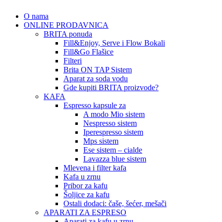
O nama
ONLINE PRODAVNICA
BRITA ponuda
Fill&Enjoy, Serve i Flow Bokali
Fill&Go Flašice
Filteri
Brita ON TAP Sistem
Aparat za soda vodu
Gde kupiti BRITA proizvode?
KAFA
Espresso kapsule za
A modo Mio sistem
Nespresso sistem
Iperespresso sistem
Mps sistem
Ese sistem – cialde
Lavazza blue sistem
Mlevena i filter kafa
Kafa u zrnu
Pribor za kafu
Šoljice za kafu
Ostali dodaci: čaše, šećer, mešači
APARATI ZA ESPRESO
Aparati za kafu u zrnu