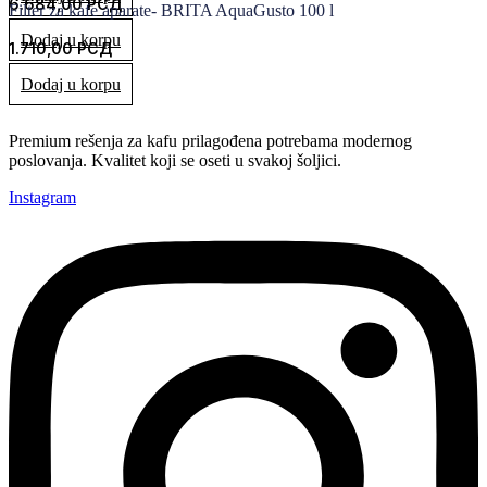
6.684,00
РСД
Filter za kafe aparate- BRITA AquaGusto 100 l
Dodaj u korpu
1.710,00
РСД
Dodaj u korpu
Premium rešenja za kafu prilagođena potrebama modernog
poslovanja. Kvalitet koji se oseti u svakoj šoljici.
Instagram