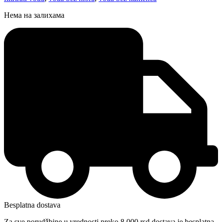
Нема на залихама
Besplatna dostava
Za sve porudžbine u vrednosti preko 8.000 rsd dostava je besplatna.