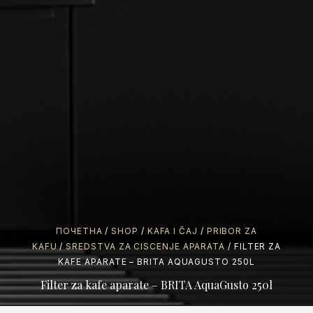
ПОЧЕТНА
/
SHOP
/
KAFA I ČAJ
/
PRIBOR ZA
KAFU
/
SREDSTVA ZA CISCENJE APARATA
/ FILTER ZA
KAFE APARATE – BRITA AQUAGUSTO 250L
Filter za kafe aparate – BRITA AquaGusto 250l