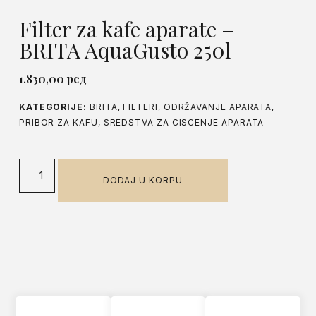
Filter za kafe aparate –
BRITA AquaGusto 250l
1.830,00
рсд
KATEGORIJE:
BRITA
,
FILTERI
,
ODRŽAVANJE APARATA
,
PRIBOR ZA KAFU
,
SREDSTVA ZA CISCENJE APARATA
DODAJ U KORPU