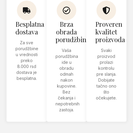
Besplatna
Brza
Proveren
dostava
obrada
kvalitet
porudžbine
proizvoda
Za sve
porudžbine
Vaša
Svaki
u vrednosti
porudžbina
proizvod
preko
ide u
prolazi
8.000 rsd
obradu
kontrolu
dostava je
odmah
pre slanja.
besplatna.
nakon
Dobijate
kupovine.
tačno ono
Bez
što
čekanja i
očekujete.
nepotrebnih
zastoja.