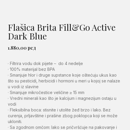
Flašica Brita Fill&Go Active
Dark Blue
1.880,00
рсд
· Filtrira vodu dok pijete – do 4 nedelje
· 100% materijal bez BPA
· Smanjuje hlor i druge supstance koje oštećuju ukus kao
što su pesticidi, herbicidi i hormoni u meri u kojoj se nalaze
u vodi iz slavine
· Smanjuje mikročestice veličine ≥ 15 mm
· Vredni minerali kao što je kalcijum i magnezijum ostaju u
vodi
· Fleksibilna boca: stisnite i utolite žeđ brzo i lako. Bez
curenja, prljavštine i prašine zbog poklopca koji se može
ukloniti.
· Sa zgodnom omčom: lako se pričvršćuje na pakovanje i