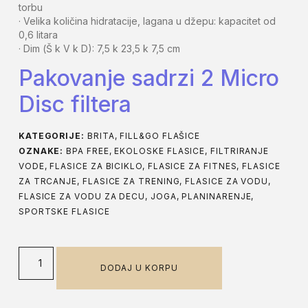
torbu
· Velika količina hidratacije, lagana u džepu: kapacitet od
0,6 litara
· Dim (Š k V k D): 7,5 k 23,5 k 7,5 cm
Pakovanje sadrzi 2 Micro
Disc filtera
KATEGORIJE:
BRITA
,
FILL&GO FLAŠICE
OZNAKE:
BPA FREE
,
EKOLOSKE FLASICE
,
FILTRIRANJE
VODE
,
FLASICE ZA BICIKLO
,
FLASICE ZA FITNES
,
FLASICE
ZA TRCANJE
,
FLASICE ZA TRENING
,
FLASICE ZA VODU
,
FLASICE ZA VODU ZA DECU
,
JOGA
,
PLANINARENJE
,
SPORTSKE FLASICE
DODAJ U KORPU