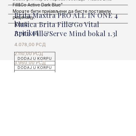
Fill&Go Active Dark Blue”
Морате бити
пријављени
да бисте поставили
Brita Maxtra PRO ALL IN ONE 4
рецензију.
kom
Flašica Brita Fill&Go Vital
Aprikot
Brita Fill&Serve Mind bokal 1.3l
4.078,00
РСД
2.110,00
РСД
DODAJ U KORPU
3.960,00
РСД
DODAJ U KORPU
Povezani proizvodi
DODAJ U KORPU