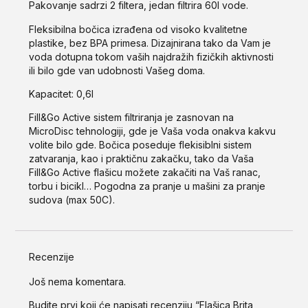
Pakovanje sadrzi 2 filtera, jedan filtrira 60l vode.
Fleksibilna bočica izrađena od visoko kvalitetne
plastike, bez BPA primesa. Dizajnirana tako da Vam je
voda dotupna tokom vaših najdražih fizičkih aktivnosti
ili bilo gde van udobnosti Vašeg doma.
Kapacitet: 0,6l
Fill&Go Active sistem filtriranja je zasnovan na
MicroDisc tehnologiji, gde je Vaša voda onakva kakvu
volite bilo gde. Bočica poseduje flekisiblni sistem
zatvaranja, kao i praktičnu zakačku, tako da Vaša
Fill&Go Active flašicu možete zakačiti na Vaš ranac,
torbu i bicikl… Pogodna za pranje u mašini za pranje
sudova (max 50C).
Recenzije
Još nema komentara.
Budite prvi koji će napisati recenziju “Flašica Brita