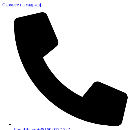
Скочите на садржај
Porudžbine: +38160 0777 727