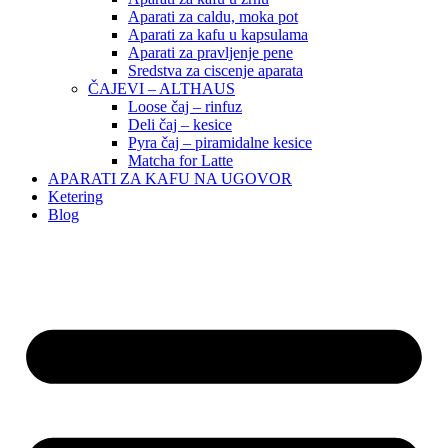
Aparati za caldu, moka pot
Aparati za kafu u kapsulama
Aparati za pravljenje pene
Sredstva za ciscenje aparata
ČAJEVI – ALTHAUS
Loose čaj – rinfuz
Deli čaj – kesice
Pyra čaj – piramidalne kesice
Matcha for Latte
APARATI ZA KAFU NA UGOVOR
Ketering
Blog