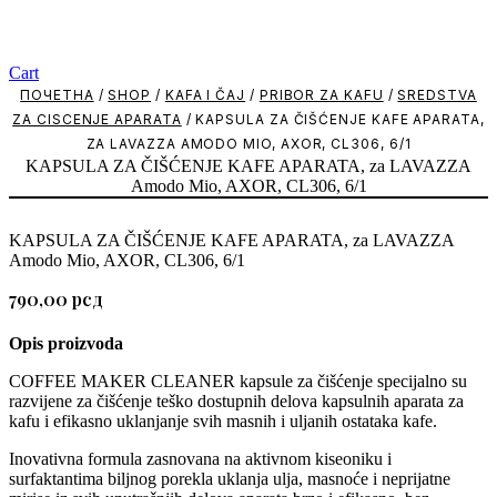
Cart
ПОЧЕТНА
/
SHOP
/
KAFA I ČAJ
/
PRIBOR ZA KAFU
/
SREDSTVA
ZA CISCENJE APARATA
/ KAPSULA ZA ČIŠĆENJE KAFE APARATA,
ZA LAVAZZA AMODO MIO, AXOR, CL306, 6/1
KAPSULA ZA ČIŠĆENJE KAFE APARATA, za LAVAZZA
Amodo Mio, AXOR, CL306, 6/1
KAPSULA ZA ČIŠĆENJE KAFE APARATA, za LAVAZZA
Amodo Mio, AXOR, CL306, 6/1
790,00
рсд
Opis proizvoda
COFFEE MAKER CLEANER kapsule za čišćenje specijalno su
razvijene za čišćenje teško dostupnih delova kapsulnih aparata za
kafu i efikasno uklanjanje svih masnih i uljanih ostataka kafe.
Inovativna formula zasnovana na aktivnom kiseoniku i
surfaktantima biljnog porekla uklanja ulja, masnoće i neprijatne