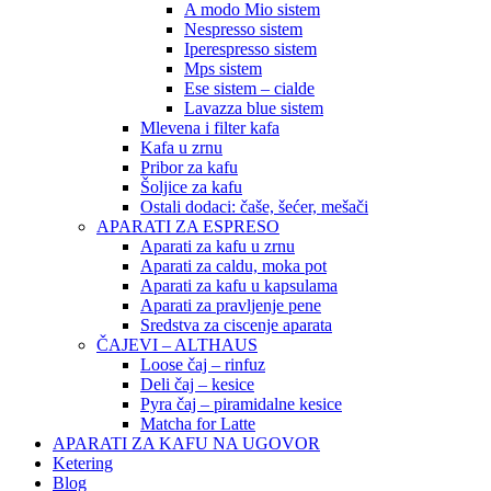
A modo Mio sistem
Nespresso sistem
Iperespresso sistem
Mps sistem
Ese sistem – cialde
Lavazza blue sistem
Mlevena i filter kafa
Kafa u zrnu
Pribor za kafu
Šoljice za kafu
Ostali dodaci: čaše, šećer, mešači
APARATI ZA ESPRESO
Aparati za kafu u zrnu
Aparati za caldu, moka pot
Aparati za kafu u kapsulama
Aparati za pravljenje pene
Sredstva za ciscenje aparata
ČAJEVI – ALTHAUS
Loose čaj – rinfuz
Deli čaj – kesice
Pyra čaj – piramidalne kesice
Matcha for Latte
APARATI ZA KAFU NA UGOVOR
Ketering
Blog