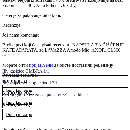
Sastav:
Nejonski surfaktanti <5% Sredstva za izbeljivanje na bazi
kiseonika 15–30 ; Neto količina: 6 x 3 g
Cena je za pakovanje od 6 kom.
Recenzije
Još nema komentara.
Budite prvi koji će napisati recenziju “KAPSULA ZA ČIŠĆENJE
KAFE APARATA, za LAVAZZA Amodo Mio, AXOR, CL306,
6/1”
Морате бити
пријављени
да бисте поставили рецензију.
Illy kasicice OMBRA 1/1
Povezani proizvodi
150,00
РСД
Illy soljice za cappuccino 12/1
Dodaj u korpu
6.000,00
РСД
DeLonghi soljice za cappuccino 6/1 – staklene
Dodaj u korpu
6.490,00
РСД
Dodaj u korpu
Premium rešenja za kafu prilagođena potrebama modernog