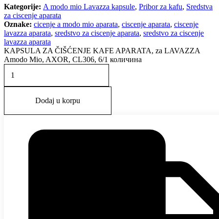
Kategorije:
A modo mio Lavazza kapsule
,
Pribor za kafu
,
Sredstva
za ciscenje aparata
Oznake:
cicenje a modo mio aparata
,
ciscenje aparata
,
ciscenje
lavazza aparata
,
sredstvo za ciscenje aparata
,
sredstvo za ciscenje
lavazza aparata
KAPSULA ZA ČIŠĆENJE KAFE APARATA, za LAVAZZA
Amodo Mio, AXOR, CL306, 6/1 количина
Dodaj u korpu