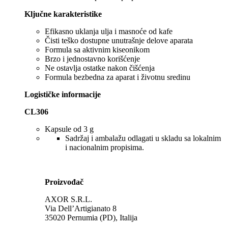
Ključne karakteristike
Efikasno uklanja ulja i masnoće od kafe
Čisti teško dostupne unutrašnje delove aparata
Formula sa aktivnim kiseonikom
Brzo i jednostavno korišćenje
Ne ostavlja ostatke nakon čišćenja
Formula bezbedna za aparat i životnu sredinu
Logističke informacije
CL306
Kapsule od 3 g
Sadržaj i ambalažu odlagati u skladu sa lokalnim
i nacionalnim propisima.
Proizvođač
AXOR S.R.L.
Via Dell’Artigianato 8
35020 Pernumia (PD), Italija