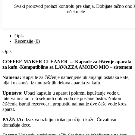
Svaki proizvod prolazi kontrolu pre slanja. Dobijate tačno ono 
očekujete.
Opis
Recenzije (0)
Opis
COFFEE MAKER CLEANER – Kapsule za čišćenje aparata
za kafu -Kompatibilno sa
LAVAZZA AMODO MIO – sistemom
Namena:
Kapsule za čišćenje namenjene uklanjanju ostataka kafe,
ulja i masnoća iz unutrašnjih delova aparata za kafu.
Uputstvo:
Ubaci kapsulu u aparat i pokreni ispuštanje vode u
intervalima od 5–6 sekundi dok voda ne postane bistra. Nakon
čišćenja isprati rezervoar i propustiti najmanje dve čaše vode kroz
aparat.
PAŽNJA:
Izaziva ozbiljnu iritaciju očiju i kože. Čuvati van
domašaja dece.