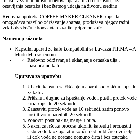
mirise iz svih unutrašnjih delova aparata brzo i efikasno, bez
ostavljanja ostataka i bez štetnog uticaja na životnu sredinu.
Redovna upotreba COFFEE MAKER CLEANER kapsula
omogućava pravilno održavanje aparata, produžava njegov radni
vek i obezbeđuje konstantan kvalitet pripreme kafe.
Namena proizvoda
Kapsulni aparati za kafu kompatibilni sa Lavazza FIRMA – A
Modo Mio sistemom
Redovno održavanje i uklanjanje ostataka ulja i
masnoća od kafe
Uputstvo za upotrebu
Ubaciti kapsulu za čišćenje u aparat kao običnu kapsulu
za kafu.
Pritisnuti dugme za ispuštanje vode i pustiti protok vode
kroz kapsulu 20 sekundi.
Zaustaviti protok vode na 10 sekundi, zatim ponovo
pustiti vodu narednih 20 sekundi.
Ponoviti postupak najmanje 3 puta.
Nakon završetka procesa ukloniti kapsulu i propustiti
čistu vodu kroz aparat u količini od približno dve šolje
ili dok voda ne postane potpuno čista i bez ostataka.