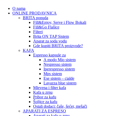
O nama
ONLINE PRODAVNICA
BRITA ponuda
Fill&Enjoy, Serve i Flow Bokali
Fill&Go Flašice
Filteri
Brita ON TAP Sistem
Aparat za soda vodu
Gde kupiti BRITA proizvode?
KAFA
Espresso kapsule za
A modo Mio sistem
Nespresso sistem
Iperespresso sistem
Mps sistem
Ese sistem – cialde
Lavazza blue sistem
Mlevena i filter kafa
Kafa u zrnu
Pribor za kafu
Šoljice za kafu
Ostali dodaci: čaše, šećer, mešači
APARATI ZA ESPRESO
Aparati za kafu u zrnu