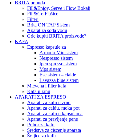
BRITA ponuda
Fill&Enjoy, Serve i Flow Bokali
Fill&Go Flašice
Filteri
Brita ON TAP Sistem
Aparat za soda vodu
Gde kupiti BRITA proizvode?
KAFA
Espresso kapsule za
A modo Mio sistem
Nespresso sistem
Iperespresso sistem
Mps sistem
Ese sistem – cialde
Lavazza blue sistem
Mlevena i filter kafa
Kafa u zrnu
APARATI ZA ESPRESO
Aparati za kafu u zrnu
Aparati za caldu, moka pot
Aparati za kafu u kapsulama
Aparati za pravljenje pene
Pribor za kafu
Sredstva za ciscenje aparata
Šoljice za kafu