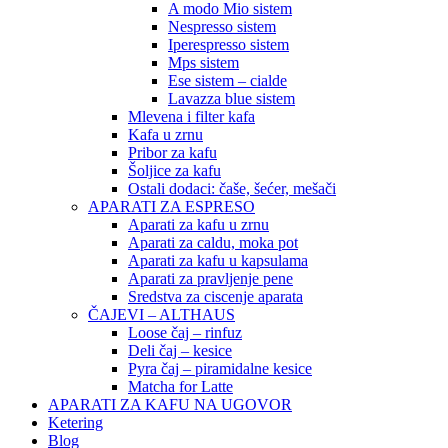
A modo Mio sistem
Nespresso sistem
Iperespresso sistem
Mps sistem
Ese sistem – cialde
Lavazza blue sistem
Mlevena i filter kafa
Kafa u zrnu
Pribor za kafu
Šoljice za kafu
Ostali dodaci: čaše, šećer, mešači
APARATI ZA ESPRESO
Aparati za kafu u zrnu
Aparati za caldu, moka pot
Aparati za kafu u kapsulama
Aparati za pravljenje pene
Sredstva za ciscenje aparata
ČAJEVI – ALTHAUS
Loose čaj – rinfuz
Deli čaj – kesice
Pyra čaj – piramidalne kesice
Matcha for Latte
APARATI ZA KAFU NA UGOVOR
Ketering
Blog