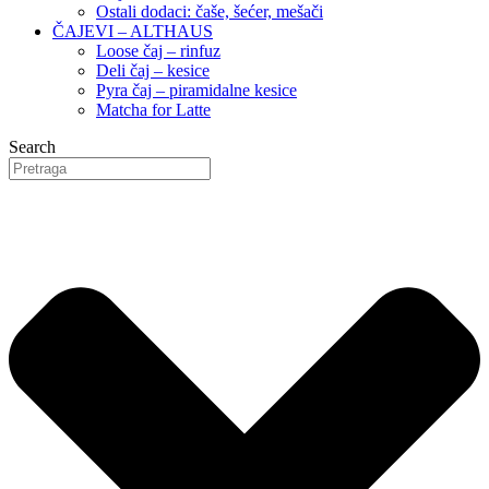
Ostali dodaci: čaše, šećer, mešači
ČAJEVI – ALTHAUS
Loose čaj – rinfuz
Deli čaj – kesice
Pyra čaj – piramidalne kesice
Matcha for Latte
Search