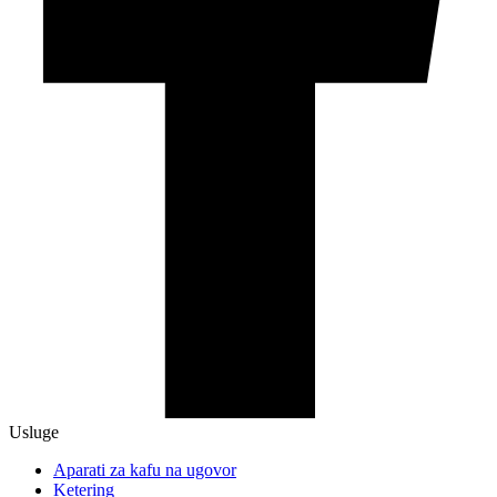
Usluge
Aparati za kafu na ugovor
Ketering