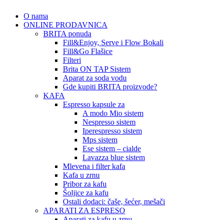
O nama
ONLINE PRODAVNICA
BRITA ponuda
Fill&Enjoy, Serve i Flow Bokali
Fill&Go Flašice
Filteri
Brita ON TAP Sistem
Aparat za soda vodu
Gde kupiti BRITA proizvode?
KAFA
Espresso kapsule za
A modo Mio sistem
Nespresso sistem
Iperespresso sistem
Mps sistem
Ese sistem – cialde
Lavazza blue sistem
Mlevena i filter kafa
Kafa u zrnu
Pribor za kafu
Šoljice za kafu
Ostali dodaci: čaše, šećer, mešači
APARATI ZA ESPRESO
Aparati za kafu u zrnu