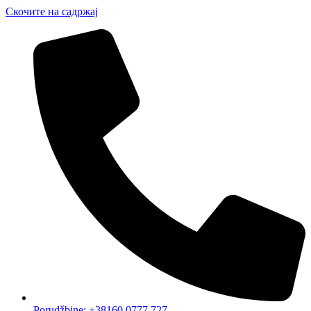
Скочите на садржај
Porudžbine: +38160 0777 727