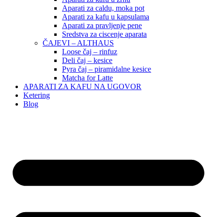
Aparati za caldu, moka pot
Aparati za kafu u kapsulama
Aparati za pravljenje pene
Sredstva za ciscenje aparata
ČAJEVI – ALTHAUS
Loose čaj – rinfuz
Deli čaj – kesice
Pyra čaj – piramidalne kesice
Matcha for Latte
APARATI ZA KAFU NA UGOVOR
Ketering
Blog