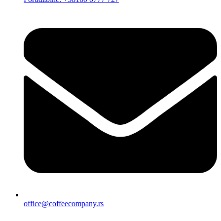
office@coffeecompany.rs