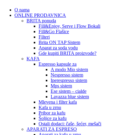
O nama
ONLINE PRODAVNICA
BRITA ponuda
Fill&Enjoy, Serve i Flow Bokali
Fill&Go Flašice
Filteri
Brita ON TAP Sistem
Aparat za soda vodu
Gde kupiti BRITA proizvode?
KAFA
Espresso kapsule za
A modo Mio sistem
Nespresso sistem
Iperespresso sistem
Mps sistem
Ese sistem – cialde
Lavazza blue sistem
Mlevena i filter kafa
Kafa u zrnu
Pribor za kafu
Šoljice za kafu
Ostali dodaci: čaše, šećer, mešači
APARATI ZA ESPRESO
Aparati za kafu u zrnu