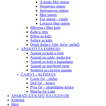
A modo Mio sistem
Nespresso sistem
Iperespresso sistem
Mps sistem
Ese sistem – cialde
Lavazza blue sistem
Mlevena i filter kafa
Kafa u zrnu
Pribor za kafu
Šoljice za kafu
Ostali dodaci: čaše, šećer, mešači
APARATI ZA ESPRESO
Aparati za kafu u zrnu
Aparati za caldu, moka pot
Aparati za kafu u kapsulama
Aparati za pravljenje pene
Sredstva za ciscenje aparata
ČAJEVI – ALTHAUS
Loose čaj – rinfuz
Deli čaj – kesice
Pyra čaj – piramidalne kesice
Matcha for Latte
APARATI ZA KAFU NA UGOVOR
Ketering
Blog