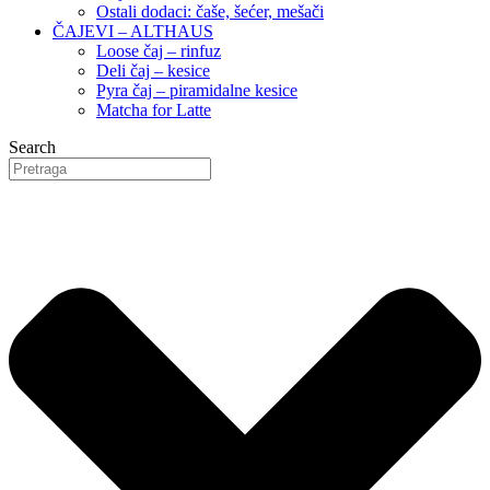
Ostali dodaci: čaše, šećer, mešači
ČAJEVI – ALTHAUS
Loose čaj – rinfuz
Deli čaj – kesice
Pyra čaj – piramidalne kesice
Matcha for Latte
Search