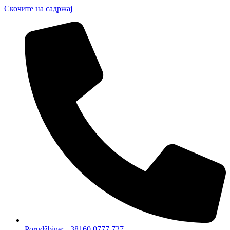
Скочите на садржај
Porudžbine: +38160 0777 727