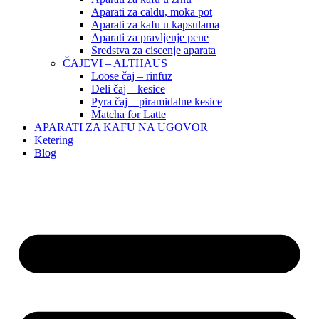
Aparati za caldu, moka pot
Aparati za kafu u kapsulama
Aparati za pravljenje pene
Sredstva za ciscenje aparata
ČAJEVI – ALTHAUS
Loose čaj – rinfuz
Deli čaj – kesice
Pyra čaj – piramidalne kesice
Matcha for Latte
APARATI ZA KAFU NA UGOVOR
Ketering
Blog