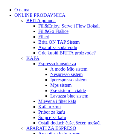
O nama
ONLINE PRODAVNICA
BRITA ponuda
Fill&Enjoy, Serve i Flow Bokali
Fill&Go Flašice
Filteri
Brita ON TAP Sistem
Aparat za soda vodu
Gde kupiti BRITA proizvode?
KAFA
Espresso kapsule za
A modo Mio sistem
Nespresso sistem
Iperespresso sistem
Mps sistem
Ese sistem – cialde
Lavazza blue sistem
Mlevena i filter kafa
Kafa u zrnu
Pribor za kafu
Šoljice za kafu
Ostali dodaci: čaše, šećer, mešači
APARATI ZA ESPRESO
Aparati za kafu u zrnu