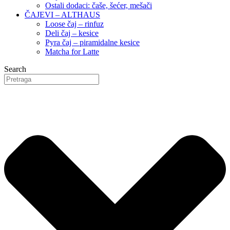
Ostali dodaci: čaše, šećer, mešači
ČAJEVI – ALTHAUS
Loose čaj – rinfuz
Deli čaj – kesice
Pyra čaj – piramidalne kesice
Matcha for Latte
Search