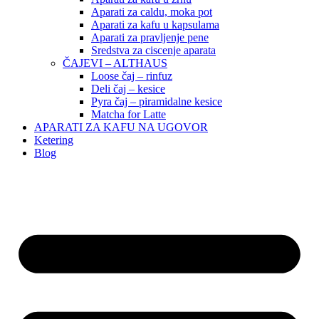
Aparati za caldu, moka pot
Aparati za kafu u kapsulama
Aparati za pravljenje pene
Sredstva za ciscenje aparata
ČAJEVI – ALTHAUS
Loose čaj – rinfuz
Deli čaj – kesice
Pyra čaj – piramidalne kesice
Matcha for Latte
APARATI ZA KAFU NA UGOVOR
Ketering
Blog