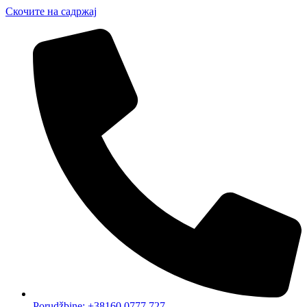
Скочите на садржај
Porudžbine: +38160 0777 727