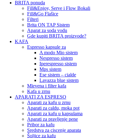
BRITA ponuda
Fill&Enjoy, Serve i Flow Bokali
Fill&Go Flašice
Filteri
Brita ON TAP Sistem
Aparat za soda vodu
Gde kupiti BRITA proizvode?
KAFA
Espresso kapsule za
A modo Mio sistem
Nespresso sistem
Iperespresso sistem
Mps sistem
Ese sistem – cialde
Lavazza blue sistem
Mlevena i filter kafa
Kafa u zrnu
APARATI ZA ESPRESO
Aparati za kafu u zrnu
Aparati za caldu, moka pot
Aparati za kafu u kapsulama
Aparati za pravljenje pene
Pribor za kafu
Sredstva za ciscenje aparata
Šoljice za kafu