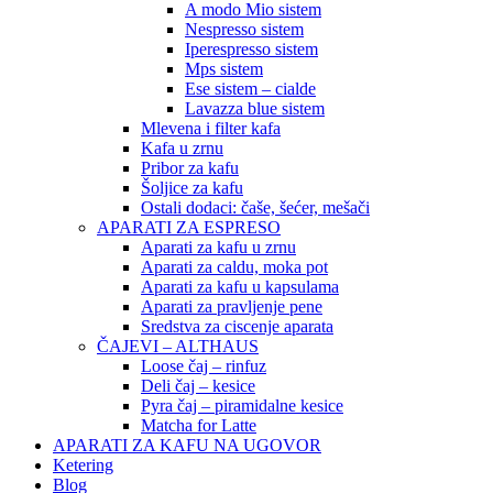
A modo Mio sistem
Nespresso sistem
Iperespresso sistem
Mps sistem
Ese sistem – cialde
Lavazza blue sistem
Mlevena i filter kafa
Kafa u zrnu
Pribor za kafu
Šoljice za kafu
Ostali dodaci: čaše, šećer, mešači
APARATI ZA ESPRESO
Aparati za kafu u zrnu
Aparati za caldu, moka pot
Aparati za kafu u kapsulama
Aparati za pravljenje pene
Sredstva za ciscenje aparata
ČAJEVI – ALTHAUS
Loose čaj – rinfuz
Deli čaj – kesice
Pyra čaj – piramidalne kesice
Matcha for Latte
APARATI ZA KAFU NA UGOVOR
Ketering
Blog