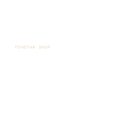
ПОЧЕТНА
/
SHOP
/ ПРОИЗВОД OЗНАЧЕН “OPREMA
ZA RESTORANE”
oprema za restorane