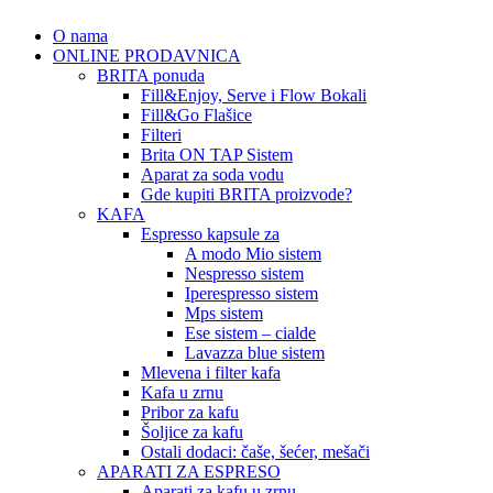
O nama
ONLINE PRODAVNICA
BRITA ponuda
Fill&Enjoy, Serve i Flow Bokali
Fill&Go Flašice
Filteri
Brita ON TAP Sistem
Aparat za soda vodu
Gde kupiti BRITA proizvode?
KAFA
Espresso kapsule za
A modo Mio sistem
Nespresso sistem
Iperespresso sistem
Mps sistem
Ese sistem – cialde
Lavazza blue sistem
Mlevena i filter kafa
Kafa u zrnu
Pribor za kafu
Šoljice za kafu
Ostali dodaci: čaše, šećer, mešači
APARATI ZA ESPRESO
Aparati za kafu u zrnu