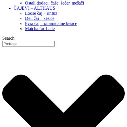
Ostali dodaci: čaše, šećer, mešači
ČAJEVI – ALTHAUS
Loose čaj – rinfuz
Deli čaj – kesice
Pyra čaj – piramidalne kesice
Matcha for Latte
Search