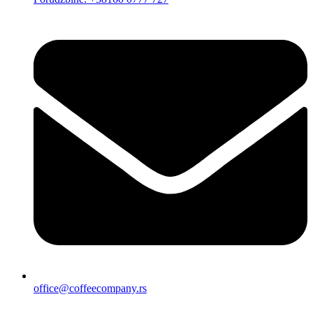
office@coffeecompany.rs