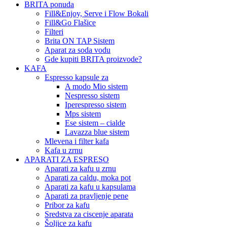
BRITA ponuda
Fill&Enjoy, Serve i Flow Bokali
Fill&Go Flašice
Filteri
Brita ON TAP Sistem
Aparat za soda vodu
Gde kupiti BRITA proizvode?
KAFA
Espresso kapsule za
A modo Mio sistem
Nespresso sistem
Iperespresso sistem
Mps sistem
Ese sistem – cialde
Lavazza blue sistem
Mlevena i filter kafa
Kafa u zrnu
APARATI ZA ESPRESO
Aparati za kafu u zrnu
Aparati za caldu, moka pot
Aparati za kafu u kapsulama
Aparati za pravljenje pene
Pribor za kafu
Sredstva za ciscenje aparata
Šoljice za kafu