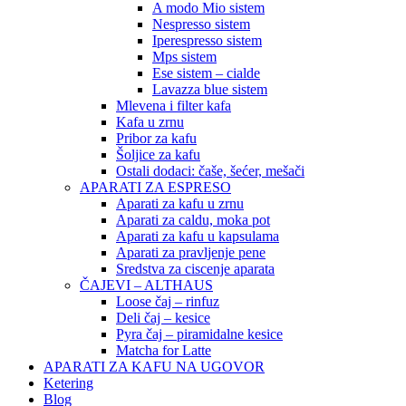
A modo Mio sistem
Nespresso sistem
Iperespresso sistem
Mps sistem
Ese sistem – cialde
Lavazza blue sistem
Mlevena i filter kafa
Kafa u zrnu
Pribor za kafu
Šoljice za kafu
Ostali dodaci: čaše, šećer, mešači
APARATI ZA ESPRESO
Aparati za kafu u zrnu
Aparati za caldu, moka pot
Aparati za kafu u kapsulama
Aparati za pravljenje pene
Sredstva za ciscenje aparata
ČAJEVI – ALTHAUS
Loose čaj – rinfuz
Deli čaj – kesice
Pyra čaj – piramidalne kesice
Matcha for Latte
APARATI ZA KAFU NA UGOVOR
Ketering
Blog