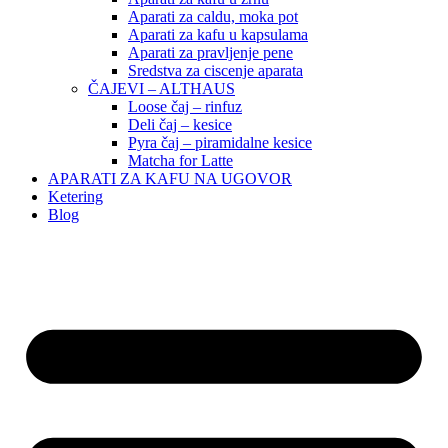
Aparati za caldu, moka pot
Aparati za kafu u kapsulama
Aparati za pravljenje pene
Sredstva za ciscenje aparata
ČAJEVI – ALTHAUS
Loose čaj – rinfuz
Deli čaj – kesice
Pyra čaj – piramidalne kesice
Matcha for Latte
APARATI ZA KAFU NA UGOVOR
Ketering
Blog