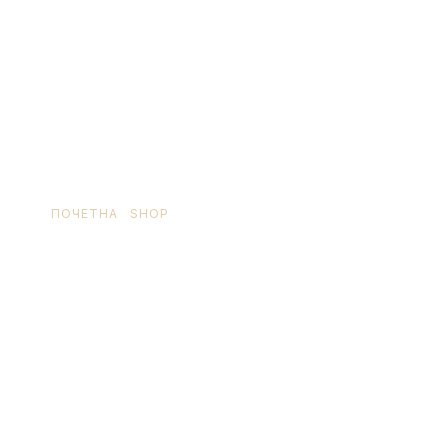
ПОЧЕТНА
/
SHOP
/ ПРОИЗВОД OЗНАЧЕН “FLASICE
ZA FITNES”
flasice za fitnes