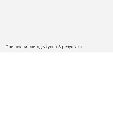
Приказани сви од укупно 3 резултата
USKORO
Flašica Brita Fill&Go Active Aprikot
1.880,00
рсд
ПРОЧИТАЈТЕ ЈОШ